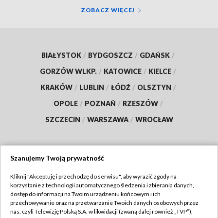
ZOBACZ WIĘCEJ
BIAŁYSTOK
/
BYDGOSZCZ
/
GDAŃSK
/
GORZÓW WLKP.
/
KATOWICE
/
KIELCE
/
KRAKÓW
/
LUBLIN
/
ŁÓDŹ
/
OLSZTYN
/
OPOLE
/
POZNAŃ
/
RZESZÓW
/
SZCZECIN
/
WARSZAWA
/
WROCŁAW
Szanujemy Twoją prywatność
Dołącz do nas:
Kliknij "Akceptuję i przechodzę do serwisu", aby wyrazić zgody na
korzystanie z technologii automatycznego śledzenia i zbierania danych,
TVP
dostęp do informacji na Twoim urządzeniu końcowym i ich
Abonament TVP
przechowywanie oraz na przetwarzanie Twoich danych osobowych przez
Regulamin TVP
nas, czyli Telewizję Polską S.A. w likwidacji (zwaną dalej również „TVP”),