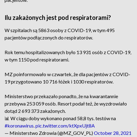
Ilu zakażonych jest pod respiratorami?
W szpitalach są 5863 osoby z COVID-19, w tym 495
pacjentów podłączonych do respiratorów.
Rok temu hospitalizowanych było 13 931 osób z COVID-19,
w tym 1150 pod respiratorami.
MZ poinformowało w czwartek, że dla pacjentów z COVID-
19 przygotowano 10 716 łóżek i 1030 respiratorów.
Ministerstwo przekazało ponadto, że na kwarantannie
przebywa 253 059 osób. Resort podał też, że wyzdrowiało
dotąd 2 693 373 zakażonych.
📊 W ciągu doby wykonano ponad 58,8 tys. testów na
#koronawirus
.
pic.twitter.com/ktXpxUjt8A
— Ministerstwo Zdrowia (@MZ_GOV_PL)
October 28, 2021