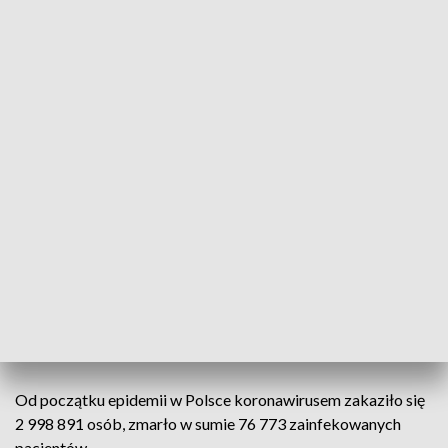
zachodniopomorskiego (432), dolnośląskiego (381),
pomorskiego (368), wielkopolskiego (357), podkarpackiego
(356), małopolskiego (346), warmińsko-mazurskiego (340),
kujawsko-pomorskiego (313), lubuskiego (150),
świętokrzyskiego (135), opolskiego (134).
94 zakażenia to dane bez wskazania adresu, które zostaną
uzupełnione przez inspekcję sanitarną.
📊 Dzienny raport o
#koronawirus
.
pic.twitter.com/SnXzGCsfkJ
— Ministerstwo Zdrowia (@MZ_GOV_PL)
October 28, 2021
Z powodu COVID-19 zmarło 26 osób (0 w regionie),
natomiast z powodu współistnienia COVID-19 z innymi
schorzeniami zmarło 75 osób (2 w regionie).
Od początku epidemii w Polsce koronawirusem zakaziło się
2 998 891 osób, zmarło w sumie 76 773 zainfekowanych
pacjentów.