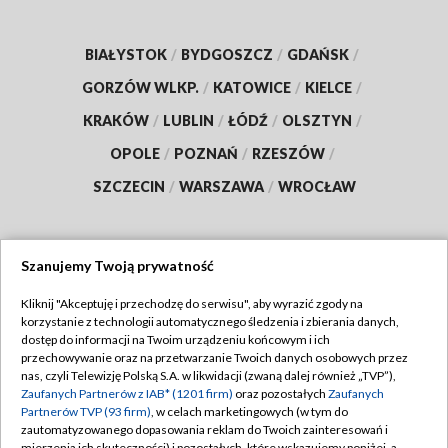
BIAŁYSTOK
/
BYDGOSZCZ
/
GDAŃSK
/
GORZÓW WLKP.
/
KATOWICE
/
KIELCE
/
KRAKÓW
/
LUBLIN
/
ŁÓDŹ
/
OLSZTYN
/
OPOLE
/
POZNAŃ
/
RZESZÓW
/
SZCZECIN
/
WARSZAWA
/
WROCŁAW
Szanujemy Twoją prywatność
Dołącz do nas:
Kliknij "Akceptuję i przechodzę do serwisu", aby wyrazić zgody na
korzystanie z technologii automatycznego śledzenia i zbierania danych,
TVP
dostęp do informacji na Twoim urządzeniu końcowym i ich
Abonament TVP
przechowywanie oraz na przetwarzanie Twoich danych osobowych przez
Regulamin TVP
nas, czyli Telewizję Polską S.A. w likwidacji (zwaną dalej również „TVP”),
Emisja w TVP
Polityka prywatności
Zaufanych Partnerów z IAB* (1201 firm)
oraz pozostałych
Zaufanych
Partnerów TVP (93 firm)
, w celach marketingowych (w tym do
Centrum informacji TVP
Moje zgody
zautomatyzowanego dopasowania reklam do Twoich zainteresowań i
mierzenia ich skuteczności) i pozostałych, które wskazujemy poniżej, a