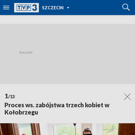
POWRÓT DO
SZCZECIN
TVP REGIONY
1
/13
Proces ws. zabójstwa trzech kobiet w
Kołobrzegu