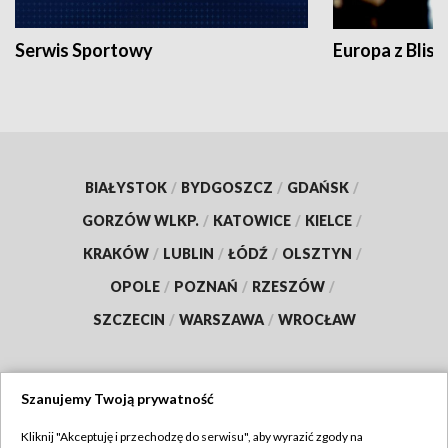
Serwis Sportowy
Europa z Blisk
BIAŁYSTOK
/
BYDGOSZCZ
/
GDAŃSK
/
GORZÓW WLKP.
/
KATOWICE
/
KIELCE
/
KRAKÓW
/
LUBLIN
/
ŁÓDŹ
/
OLSZTYN
/
OPOLE
/
POZNAŃ
/
RZESZÓW
/
SZCZECIN
/
WARSZAWA
/
WROCŁAW
Szanujemy Twoją prywatność
Dołącz do nas:
Kliknij "Akceptuję i przechodzę do serwisu", aby wyrazić zgody na