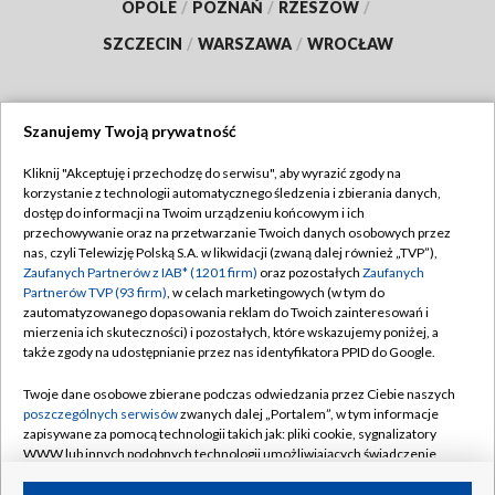
OPOLE
/
POZNAŃ
/
RZESZÓW
/
SZCZECIN
/
WARSZAWA
/
WROCŁAW
Szanujemy Twoją prywatność
Dołącz do nas:
Kliknij "Akceptuję i przechodzę do serwisu", aby wyrazić zgody na
korzystanie z technologii automatycznego śledzenia i zbierania danych,
TVP
dostęp do informacji na Twoim urządzeniu końcowym i ich
Abonament TVP
przechowywanie oraz na przetwarzanie Twoich danych osobowych przez
Regulamin TVP
nas, czyli Telewizję Polską S.A. w likwidacji (zwaną dalej również „TVP”),
Emisja w TVP
Polityka prywatności
Zaufanych Partnerów z IAB* (1201 firm)
oraz pozostałych
Zaufanych
Partnerów TVP (93 firm)
, w celach marketingowych (w tym do
Centrum informacji TVP
Moje zgody
zautomatyzowanego dopasowania reklam do Twoich zainteresowań i
mierzenia ich skuteczności) i pozostałych, które wskazujemy poniżej, a
Naziemna Telewizja Cyfrowa
Pomoc
także zgody na udostępnianie przez nas identyfikatora PPID do Google.
Sklep TVP
Biuro reklamy
Twoje dane osobowe zbierane podczas odwiedzania przez Ciebie naszych
Rada Programowa
Kontakt
poszczególnych serwisów
zwanych dalej „Portalem”, w tym informacje
zapisywane za pomocą technologii takich jak: pliki cookie, sygnalizatory
System NOS
WWW lub innych podobnych technologii umożliwiających świadczenie
dopasowanych i bezpiecznych usług, personalizację treści oraz reklam,
Informacje o nadawcy
Kanały
udostępnianie funkcji mediów społecznościowych oraz analizowanie