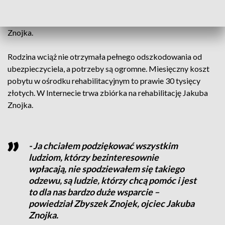
Czemu po nim przejechał, ja bym chciał to usłyszeć i niech mi
to ktoś wytłumaczy - mówi Zbyszek Znojek, ojciec Jakuba
Znojka.
Rodzina wciąż nie otrzymała pełnego odszkodowania od
ubezpieczyciela, a potrzeby są ogromne. Miesięczny koszt
pobytu w ośrodku rehabilitacyjnym to prawie 30 tysięcy
złotych. W Internecie trwa zbiórka na rehabilitację Jakuba
Znojka.
- Ja chciałem podziękować wszystkim
ludziom, którzy bezinteresownie
wpłacają, nie spodziewałem się takiego
odzewu, są ludzie, którzy chcą pomóc i jest
to dla nas bardzo duże wsparcie –
powiedział Zbyszek Znojek, ojciec Jakuba
Znojka.