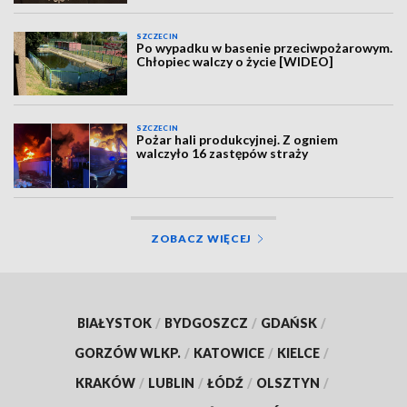
SZCZECIN
Po wypadku w basenie przeciwpożarowym.
Chłopiec walczy o życie [WIDEO]
SZCZECIN
Pożar hali produkcyjnej. Z ogniem
walczyło 16 zastępów straży
ZOBACZ WIĘCEJ
BIAŁYSTOK
/
BYDGOSZCZ
/
GDAŃSK
/
GORZÓW WLKP.
/
KATOWICE
/
KIELCE
/
KRAKÓW
/
LUBLIN
/
ŁÓDŹ
/
OLSZTYN
/