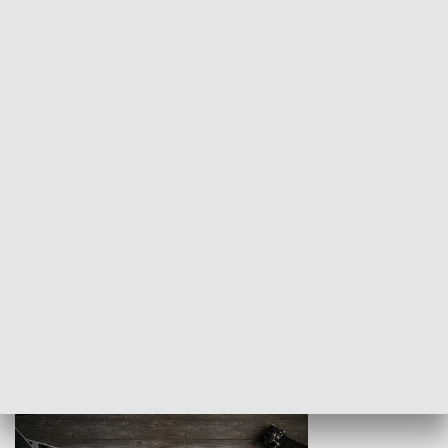
Z indeksem w ręku
Droga po suk
HISTORIA