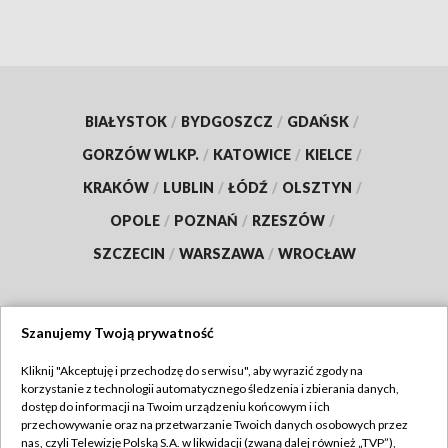
BIAŁYSTOK
/
BYDGOSZCZ
/
GDAŃSK
/
GORZÓW WLKP.
/
KATOWICE
/
KIELCE
/
KRAKÓW
/
LUBLIN
/
ŁÓDŹ
/
OLSZTYN
/
OPOLE
/
POZNAŃ
/
RZESZÓW
/
SZCZECIN
/
WARSZAWA
/
WROCŁAW
Szanujemy Twoją prywatność
Dołącz do nas:
Kliknij "Akceptuję i przechodzę do serwisu", aby wyrazić zgody na
korzystanie z technologii automatycznego śledzenia i zbierania danych,
TVP
dostęp do informacji na Twoim urządzeniu końcowym i ich
Abonament TVP
przechowywanie oraz na przetwarzanie Twoich danych osobowych przez
Regulamin TVP
nas, czyli Telewizję Polską S.A. w likwidacji (zwaną dalej również „TVP”),