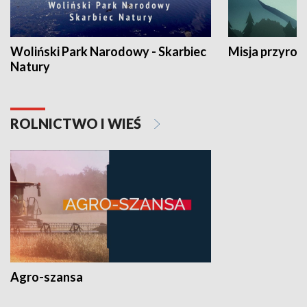
Woliński Park Narodowy - Skarbiec
Misja przyrod
Natury
ROLNICTWO I WIEŚ
Agro-szansa