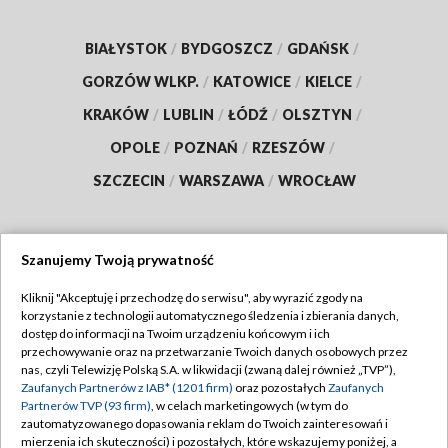
BIAŁYSTOK
/
BYDGOSZCZ
/
GDAŃSK
/
GORZÓW WLKP.
/
KATOWICE
/
KIELCE
/
KRAKÓW
/
LUBLIN
/
ŁÓDŹ
/
OLSZTYN
/
OPOLE
/
POZNAŃ
/
RZESZÓW
/
SZCZECIN
/
WARSZAWA
/
WROCŁAW
Szanujemy Twoją prywatność
Dołącz do nas:
Kliknij "Akceptuję i przechodzę do serwisu", aby wyrazić zgody na
korzystanie z technologii automatycznego śledzenia i zbierania danych,
TVP
dostęp do informacji na Twoim urządzeniu końcowym i ich
Abonament TVP
przechowywanie oraz na przetwarzanie Twoich danych osobowych przez
Regulamin TVP
nas, czyli Telewizję Polską S.A. w likwidacji (zwaną dalej również „TVP”),
Emisja w TVP
Polityka prywatności
Zaufanych Partnerów z IAB* (1201 firm)
oraz pozostałych
Zaufanych
Partnerów TVP (93 firm)
, w celach marketingowych (w tym do
Centrum informacji TVP
Moje zgody
zautomatyzowanego dopasowania reklam do Twoich zainteresowań i
mierzenia ich skuteczności) i pozostałych, które wskazujemy poniżej, a