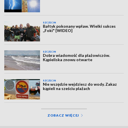
SZCZECIN
Bałtyk pokonany wpław. Wielki sukces
,,Foki" [WIDEO]
SZCZECIN
Dobra wiadomość dla plażowiczów.
Kąpieliska znowu otwarte
SZCZECIN
Nie wszędzie wejdziesz do wody. Zakaz
kąpieli na sześciu plażach
ZOBACZ WIĘCEJ