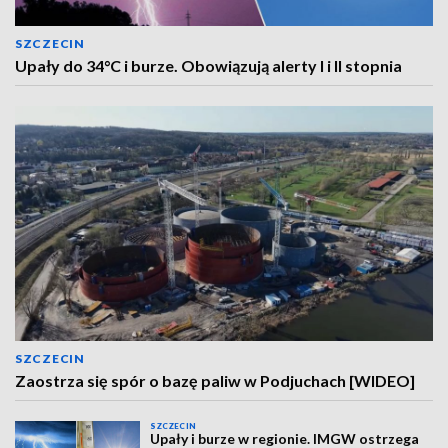
SZCZECIN
Upały do 34°C i burze. Obowiązują alerty I i II stopnia
SZCZECIN
Zaostrza się spór o bazę paliw w Podjuchach [WIDEO]
SZCZECIN
Upały i burze w regionie. IMGW ostrzega