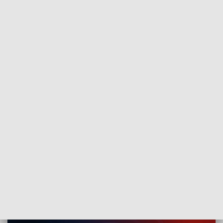
POWRÓT DO
SZCZECIN
TVP REGIONY
188 projektów w nowej edycji SBO.
Rozmowa z Magdaleną Błaszczyk
[WIDEO]
2021-11-05
kb