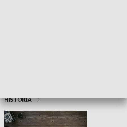
NAUKA I EDUKACJA
Z indeksem w ręku
Droga po suk
HISTORIA