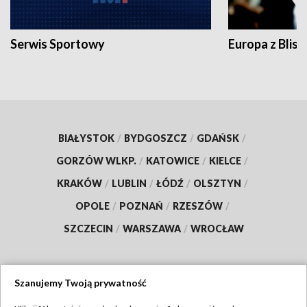
Serwis Sportowy
Europa z Blisk
BIAŁYSTOK
/
BYDGOSZCZ
/
GDAŃSK
/
GORZÓW WLKP.
/
KATOWICE
/
KIELCE
/
KRAKÓW
/
LUBLIN
/
ŁÓDŹ
/
OLSZTYN
/
OPOLE
/
POZNAŃ
/
RZESZÓW
/
SZCZECIN
/
WARSZAWA
/
WROCŁAW
Szanujemy Twoją prywatność
Dołącz do nas: