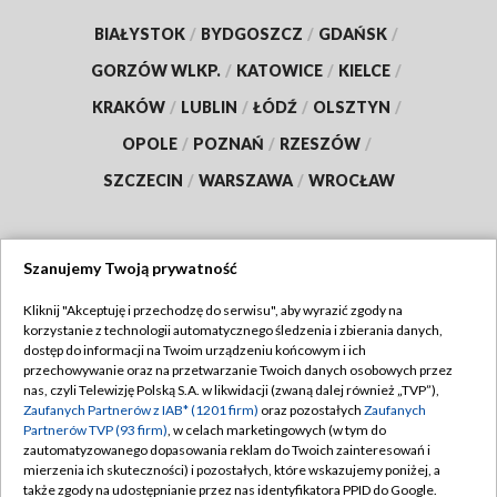
BIAŁYSTOK
/
BYDGOSZCZ
/
GDAŃSK
/
GORZÓW WLKP.
/
KATOWICE
/
KIELCE
/
KRAKÓW
/
LUBLIN
/
ŁÓDŹ
/
OLSZTYN
/
OPOLE
/
POZNAŃ
/
RZESZÓW
/
SZCZECIN
/
WARSZAWA
/
WROCŁAW
Szanujemy Twoją prywatność
Dołącz do nas:
Kliknij "Akceptuję i przechodzę do serwisu", aby wyrazić zgody na
korzystanie z technologii automatycznego śledzenia i zbierania danych,
TVP
dostęp do informacji na Twoim urządzeniu końcowym i ich
Abonament TVP
przechowywanie oraz na przetwarzanie Twoich danych osobowych przez
Regulamin TVP
nas, czyli Telewizję Polską S.A. w likwidacji (zwaną dalej również „TVP”),
Emisja w TVP
Polityka prywatności
Zaufanych Partnerów z IAB* (1201 firm)
oraz pozostałych
Zaufanych
Partnerów TVP (93 firm)
, w celach marketingowych (w tym do
Centrum informacji TVP
Moje zgody
zautomatyzowanego dopasowania reklam do Twoich zainteresowań i
mierzenia ich skuteczności) i pozostałych, które wskazujemy poniżej, a
Naziemna Telewizja Cyfrowa
Pomoc
także zgody na udostępnianie przez nas identyfikatora PPID do Google.