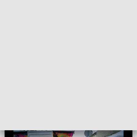
POWRÓT DO
SZCZECIN
TVP REGIONY
Pandemia w Holandii. Od soboty nowe
ograniczenia [WIDEO]
2021-11-05
Mateusz Burdziński / ms