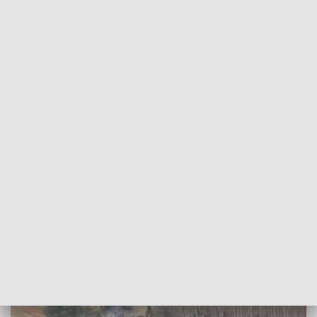
POWRÓT DO
SZCZECIN
TVP REGIONY
Napięta sytuacja na granicy z Białorusią.
Szturm migrantów [WIDEO]
2021-11-08
Żaklina Skowrońska / ms