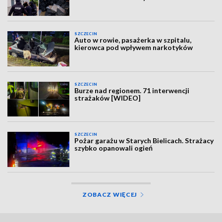
SZCZECIN
Auto w rowie, pasażerka w szpitalu,
kierowca pod wpływem narkotyków
SZCZECIN
Burze nad regionem. 71 interwencji
strażaków [WIDEO]
SZCZECIN
Pożar garażu w Starych Bielicach. Strażacy
szybko opanowali ogień
ZOBACZ WIĘCEJ