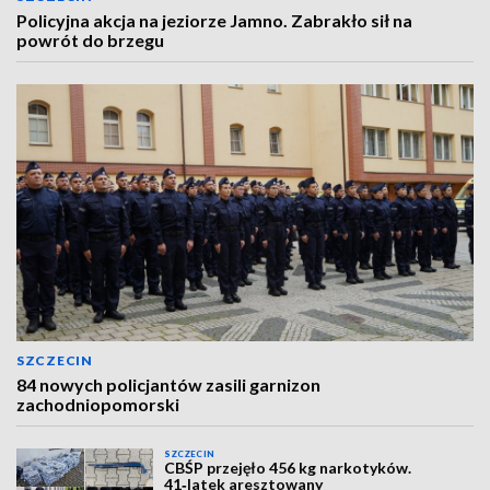
Policyjna akcja na jeziorze Jamno. Zabrakło sił na
powrót do brzegu
SZCZECIN
84 nowych policjantów zasili garnizon
zachodniopomorski
SZCZECIN
CBŚP przejęło 456 kg narkotyków.
41‑latek aresztowany