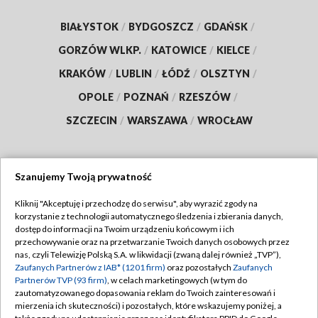
BIAŁYSTOK
/
BYDGOSZCZ
/
GDAŃSK
/
GORZÓW WLKP.
/
KATOWICE
/
KIELCE
/
KRAKÓW
/
LUBLIN
/
ŁÓDŹ
/
OLSZTYN
/
OPOLE
/
POZNAŃ
/
RZESZÓW
/
SZCZECIN
/
WARSZAWA
/
WROCŁAW
Szanujemy Twoją prywatność
Dołącz do nas:
Kliknij "Akceptuję i przechodzę do serwisu", aby wyrazić zgody na
korzystanie z technologii automatycznego śledzenia i zbierania danych,
TVP
dostęp do informacji na Twoim urządzeniu końcowym i ich
Abonament TVP
przechowywanie oraz na przetwarzanie Twoich danych osobowych przez
Regulamin TVP
nas, czyli Telewizję Polską S.A. w likwidacji (zwaną dalej również „TVP”),
Emisja w TVP
Polityka prywatności
Zaufanych Partnerów z IAB* (1201 firm)
oraz pozostałych
Zaufanych
Partnerów TVP (93 firm)
, w celach marketingowych (w tym do
Centrum informacji TVP
Moje zgody
zautomatyzowanego dopasowania reklam do Twoich zainteresowań i
mierzenia ich skuteczności) i pozostałych, które wskazujemy poniżej, a
Naziemna Telewizja Cyfrowa
Pomoc