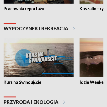
Pracownia reportażu
Koszalin – ryt
WYPOCZYNEK I REKREACJA
Kurs na Świnoujście
Idzie Weeken
PRZYRODA I EKOLOGIA