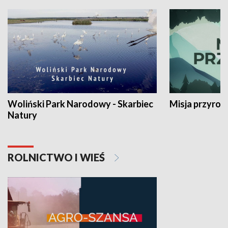
Woliński Park Narodowy - Skarbiec
Misja przyrod
Natury
ROLNICTWO I WIEŚ