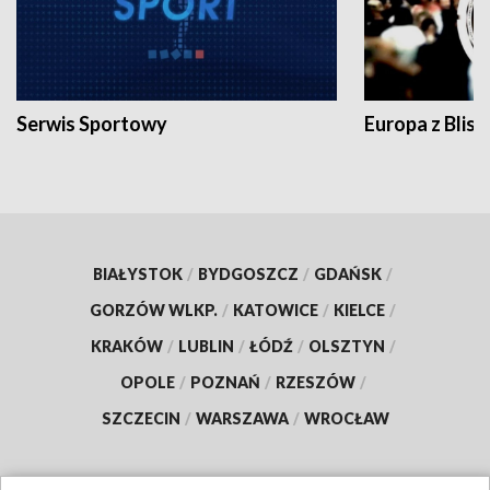
Serwis Sportowy
Europa z Blisk
BIAŁYSTOK
/
BYDGOSZCZ
/
GDAŃSK
/
GORZÓW WLKP.
/
KATOWICE
/
KIELCE
/
KRAKÓW
/
LUBLIN
/
ŁÓDŹ
/
OLSZTYN
/
OPOLE
/
POZNAŃ
/
RZESZÓW
/
SZCZECIN
/
WARSZAWA
/
WROCŁAW