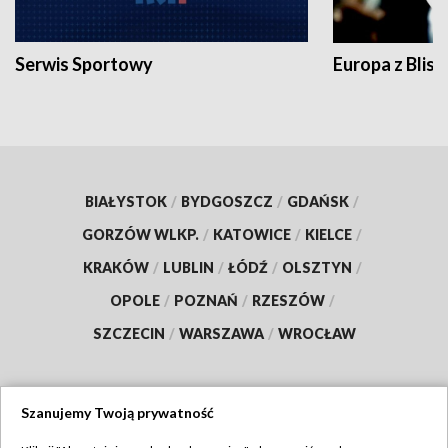
Serwis Sportowy
Europa z Blisk
BIAŁYSTOK
/
BYDGOSZCZ
/
GDAŃSK
/
GORZÓW WLKP.
/
KATOWICE
/
KIELCE
/
KRAKÓW
/
LUBLIN
/
ŁÓDŹ
/
OLSZTYN
/
OPOLE
/
POZNAŃ
/
RZESZÓW
/
SZCZECIN
/
WARSZAWA
/
WROCŁAW
Szanujemy Twoją prywatność
Dołącz do nas: