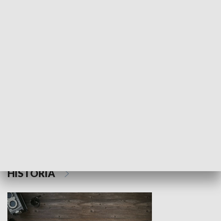
NAUKA I EDUKACJA
Z indeksem w ręku
Droga po suk
HISTORIA