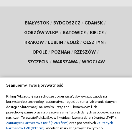
BIAŁYSTOK
/
BYDGOSZCZ
/
GDAŃSK
/
GORZÓW WLKP.
/
KATOWICE
/
KIELCE
/
KRAKÓW
/
LUBLIN
/
ŁÓDŹ
/
OLSZTYN
/
OPOLE
/
POZNAŃ
/
RZESZÓW
/
SZCZECIN
/
WARSZAWA
/
WROCŁAW
Szanujemy Twoją prywatność
Dołącz do nas:
Kliknij "Akceptuję i przechodzę do serwisu", aby wyrazić zgody na
korzystanie z technologii automatycznego śledzenia i zbierania danych,
TVP
dostęp do informacji na Twoim urządzeniu końcowym i ich
Abonament TVP
przechowywanie oraz na przetwarzanie Twoich danych osobowych przez
Regulamin TVP
nas, czyli Telewizję Polską S.A. w likwidacji (zwaną dalej również „TVP”),
Emisja w TVP
Polityka prywatności
Zaufanych Partnerów z IAB* (1201 firm)
oraz pozostałych
Zaufanych
Partnerów TVP (93 firm)
, w celach marketingowych (w tym do
Centrum informacji TVP