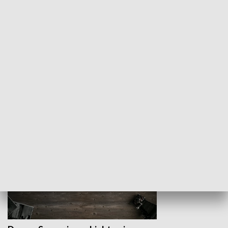
Z indeksem w ręku
Droga po suk
HISTORIA