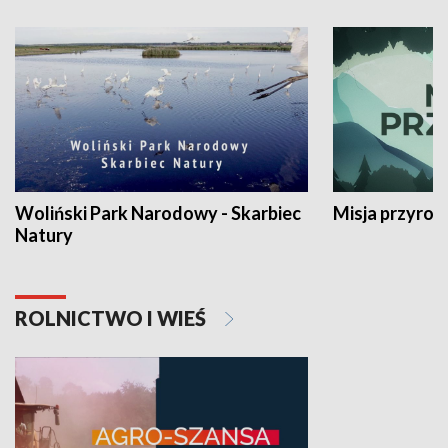
Woliński Park Narodowy - Skarbiec
Misja przyrod
Natury
ROLNICTWO I WIEŚ