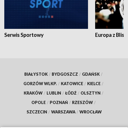
Serwis Sportowy
Europa z Blisk
BIAŁYSTOK
/
BYDGOSZCZ
/
GDAŃSK
/
GORZÓW WLKP.
/
KATOWICE
/
KIELCE
/
KRAKÓW
/
LUBLIN
/
ŁÓDŹ
/
OLSZTYN
/
OPOLE
/
POZNAŃ
/
RZESZÓW
/
SZCZECIN
/
WARSZAWA
/
WROCŁAW