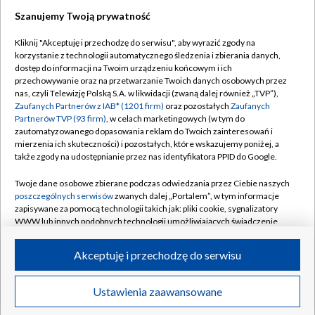
Szanujemy Twoją prywatność
Dołącz do nas:
Kliknij "Akceptuję i przechodzę do serwisu", aby wyrazić zgody na
korzystanie z technologii automatycznego śledzenia i zbierania danych,
TVP
dostęp do informacji na Twoim urządzeniu końcowym i ich
Abonament TVP
przechowywanie oraz na przetwarzanie Twoich danych osobowych przez
Regulamin TVP
nas, czyli Telewizję Polską S.A. w likwidacji (zwaną dalej również „TVP”),
Emisja w TVP
Polityka prywatności
Zaufanych Partnerów z IAB* (1201 firm)
oraz pozostałych
Zaufanych
Partnerów TVP (93 firm)
, w celach marketingowych (w tym do
Centrum informacji TVP
Moje zgody
zautomatyzowanego dopasowania reklam do Twoich zainteresowań i
mierzenia ich skuteczności) i pozostałych, które wskazujemy poniżej, a
Naziemna Telewizja Cyfrowa
Pomoc
także zgody na udostępnianie przez nas identyfikatora PPID do Google.
Sklep TVP
Biuro reklamy
Twoje dane osobowe zbierane podczas odwiedzania przez Ciebie naszych
Rada Programowa
Kontakt
poszczególnych serwisów
zwanych dalej „Portalem”, w tym informacje
zapisywane za pomocą technologii takich jak: pliki cookie, sygnalizatory
System NOS
WWW lub innych podobnych technologii umożliwiających świadczenie
dopasowanych i bezpiecznych usług, personalizację treści oraz reklam,
Informacje o nadawcy
Kanały
udostępnianie funkcji mediów społecznościowych oraz analizowanie
Akceptuję i przechodzę do serwisu
ruchu w Internecie.
Program dla prasy
©2026 Telewizja Polska S.A. w likwidacji
Biuro Reklamy
Twoje dane osobowe zbierane podczas odwiedzania przez Ciebie
Ustawienia zaawansowane
poszczególnych serwisów
na Portalu, takie jak adresy IP, identyfikatory
Ogłoszenie przetargowe
Twoich urządzeń końcowych i identyfikatory plików cookie, informacje o