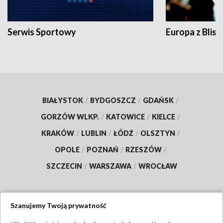
Serwis Sportowy
Europa z Blisk
BIAŁYSTOK
/
BYDGOSZCZ
/
GDAŃSK
/
GORZÓW WLKP.
/
KATOWICE
/
KIELCE
/
KRAKÓW
/
LUBLIN
/
ŁÓDŹ
/
OLSZTYN
/
OPOLE
/
POZNAŃ
/
RZESZÓW
/
SZCZECIN
/
WARSZAWA
/
WROCŁAW
Szanujemy Twoją prywatność
Dołącz do nas: