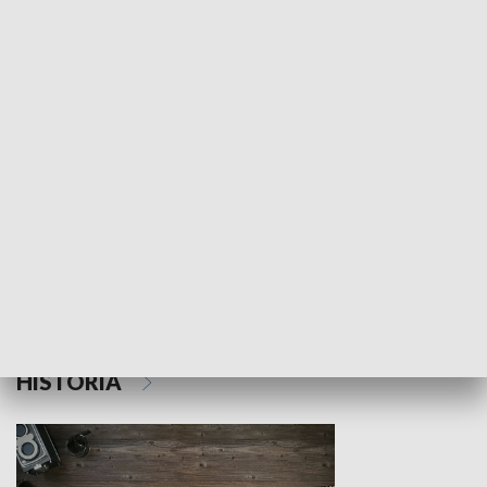
NAUKA I EDUKACJA
Z indeksem w ręku
Droga po suk
HISTORIA