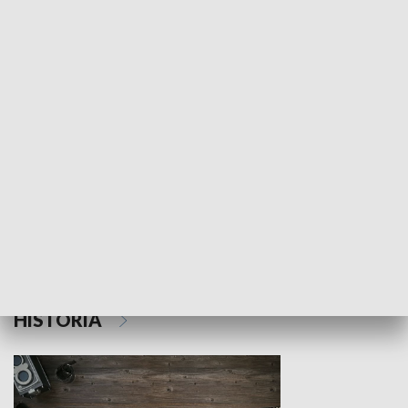
NAUKA I EDUKACJA
Z indeksem w ręku
Droga po suk
HISTORIA