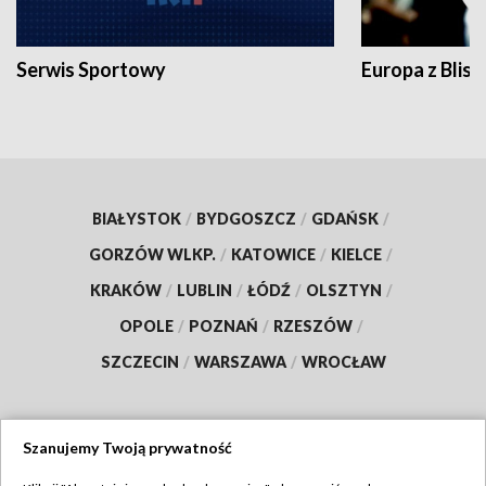
Serwis Sportowy
Europa z Blisk
BIAŁYSTOK
/
BYDGOSZCZ
/
GDAŃSK
/
GORZÓW WLKP.
/
KATOWICE
/
KIELCE
/
KRAKÓW
/
LUBLIN
/
ŁÓDŹ
/
OLSZTYN
/
OPOLE
/
POZNAŃ
/
RZESZÓW
/
SZCZECIN
/
WARSZAWA
/
WROCŁAW
Szanujemy Twoją prywatność
Dołącz do nas: