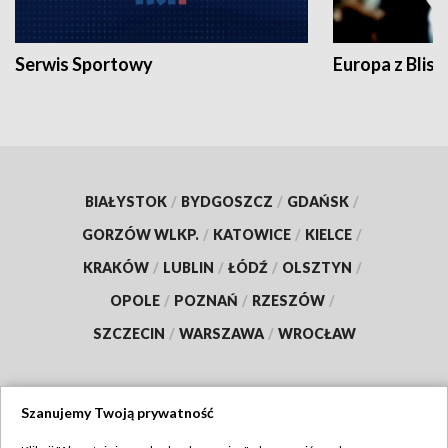
Serwis Sportowy
Europa z Blisk
BIAŁYSTOK
/
BYDGOSZCZ
/
GDAŃSK
/
GORZÓW WLKP.
/
KATOWICE
/
KIELCE
/
KRAKÓW
/
LUBLIN
/
ŁÓDŹ
/
OLSZTYN
/
OPOLE
/
POZNAŃ
/
RZESZÓW
/
SZCZECIN
/
WARSZAWA
/
WROCŁAW
Szanujemy Twoją prywatność
Dołącz do nas: