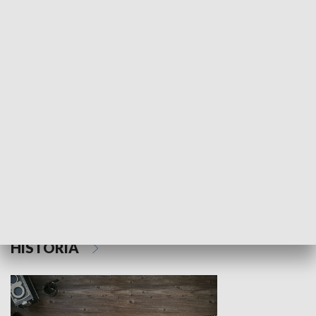
NAUKA I EDUKACJA
Z indeksem w ręku
Droga po suk
HISTORIA