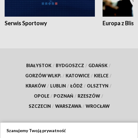
Serwis Sportowy
Europa z Blisk
BIAŁYSTOK
/
BYDGOSZCZ
/
GDAŃSK
/
GORZÓW WLKP.
/
KATOWICE
/
KIELCE
/
KRAKÓW
/
LUBLIN
/
ŁÓDŹ
/
OLSZTYN
/
OPOLE
/
POZNAŃ
/
RZESZÓW
/
SZCZECIN
/
WARSZAWA
/
WROCŁAW
Szanujemy Twoją prywatność
Dołącz do nas: