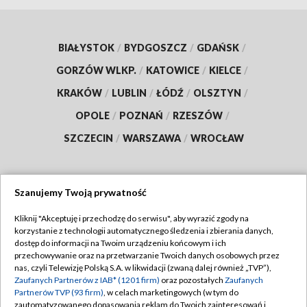
BIAŁYSTOK
/
BYDGOSZCZ
/
GDAŃSK
/
GORZÓW WLKP.
/
KATOWICE
/
KIELCE
/
KRAKÓW
/
LUBLIN
/
ŁÓDŹ
/
OLSZTYN
/
OPOLE
/
POZNAŃ
/
RZESZÓW
/
SZCZECIN
/
WARSZAWA
/
WROCŁAW
Szanujemy Twoją prywatność
Dołącz do nas:
Kliknij "Akceptuję i przechodzę do serwisu", aby wyrazić zgody na
korzystanie z technologii automatycznego śledzenia i zbierania danych,
TVP
dostęp do informacji na Twoim urządzeniu końcowym i ich
Abonament TVP
przechowywanie oraz na przetwarzanie Twoich danych osobowych przez
Regulamin TVP
nas, czyli Telewizję Polską S.A. w likwidacji (zwaną dalej również „TVP”),
Emisja w TVP
Polityka prywatności
Zaufanych Partnerów z IAB* (1201 firm)
oraz pozostałych
Zaufanych
Partnerów TVP (93 firm)
, w celach marketingowych (w tym do
Centrum informacji TVP
Moje zgody
zautomatyzowanego dopasowania reklam do Twoich zainteresowań i