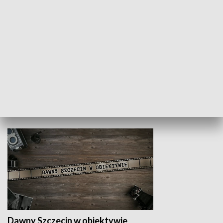
Z indeksem w ręku
Droga po suk
HISTORIA
Dawny Szczecin w obiektywie