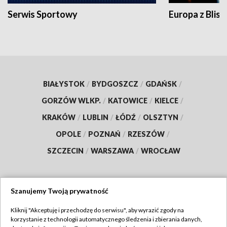
Serwis Sportowy
Europa z Blisk
BIAŁYSTOK
/
BYDGOSZCZ
/
GDAŃSK
/
GORZÓW WLKP.
/
KATOWICE
/
KIELCE
/
KRAKÓW
/
LUBLIN
/
ŁÓDŹ
/
OLSZTYN
/
OPOLE
/
POZNAŃ
/
RZESZÓW
/
SZCZECIN
/
WARSZAWA
/
WROCŁAW
Szanujemy Twoją prywatność
Dołącz do nas:
Kliknij "Akceptuję i przechodzę do serwisu", aby wyrazić zgody na
korzystanie z technologii automatycznego śledzenia i zbierania danych,
TVP