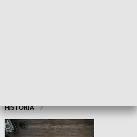
NAUKA I EDUKACJA
Z indeksem w ręku
Droga po suk
HISTORIA