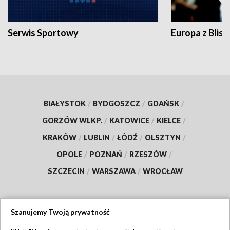
Serwis Sportowy
Europa z Blisk
BIAŁYSTOK
/
BYDGOSZCZ
/
GDAŃSK
/
GORZÓW WLKP.
/
KATOWICE
/
KIELCE
/
KRAKÓW
/
LUBLIN
/
ŁÓDŹ
/
OLSZTYN
/
OPOLE
/
POZNAŃ
/
RZESZÓW
/
SZCZECIN
/
WARSZAWA
/
WROCŁAW
Szanujemy Twoją prywatność
Dołącz do nas: