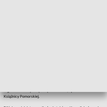
młodych. Jest o co walczyć – według statystyk aż 58 procent
Polaków przez rok nie przeczytało ani jednej książki.
- Zachęcać do tego, żeby młodzież, ale też
dorośli, rodzice, zechcieli sięgać po
książki, zechcieli uczestniczyć w wielkiej
przygodzie, jaka z tą książką jest związana,
książką, która budzi wyobraźnię, która
uczy – mówi Lucjan Bąbolewski, dyrektor
Książnicy Pomorskiej.
Tym razem uczniowie czytali utwory Gabrieli Zapolskiej, w
tym znaną lekturę „Moralność pani Dulskiej”. Młodzież
najpierw zmierzyła się z nią w szkołach, a potem na scenie
Książnicy Pomorskiej.