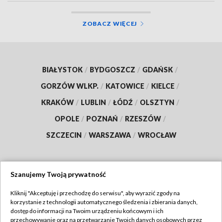
ZOBACZ WIĘCEJ
BIAŁYSTOK
/
BYDGOSZCZ
/
GDAŃSK
/
GORZÓW WLKP.
/
KATOWICE
/
KIELCE
/
KRAKÓW
/
LUBLIN
/
ŁÓDŹ
/
OLSZTYN
/
OPOLE
/
POZNAŃ
/
RZESZÓW
/
SZCZECIN
/
WARSZAWA
/
WROCŁAW
Szanujemy Twoją prywatność
Dołącz do nas:
Kliknij "Akceptuję i przechodzę do serwisu", aby wyrazić zgody na
korzystanie z technologii automatycznego śledzenia i zbierania danych,
TVP
dostęp do informacji na Twoim urządzeniu końcowym i ich
Abonament TVP
przechowywanie oraz na przetwarzanie Twoich danych osobowych przez