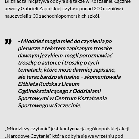
Bliźniacza inicjatywa odbyła się także w Koszalinie. Łącznie
utwory Gabrieli Zapolskiej czytało ponad 200 uczniów i
nauczycieli z 30 zachodniopomorskich szkół.
- Młodzież mogła mieć do czynienia po
pierwsze z tekstem zapisanym troszkę
dawnym językiem, mogli porozmawiać
troszkę o autorce i troszkę o tych
tematach, które może dawniej zapisane,
ale teraz bardzo aktualne – skomentowała
Elżbieta Rudzka z Liceum
Ogólnokształcącego z Oddziałami
Sportowymi w Centrum Kształcenia
Sportowego w Szczecinie.
„Młodzieży czytanie” jest kontynuacją ogólnopolskiej akcji
„Narodowe Czytanie”, która odbyła się we wrześniu pod