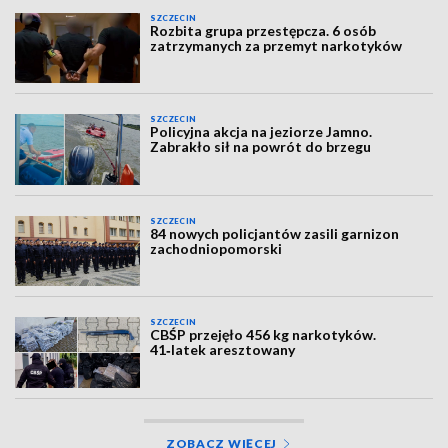
SZCZECIN
Rozbita grupa przestępcza. 6 osób
zatrzymanych za przemyt narkotyków
SZCZECIN
Policyjna akcja na jeziorze Jamno.
Zabrakło sił na powrót do brzegu
SZCZECIN
84 nowych policjantów zasili garnizon
zachodniopomorski
SZCZECIN
CBŚP przejęło 456 kg narkotyków.
41‑latek aresztowany
ZOBACZ WIĘCEJ