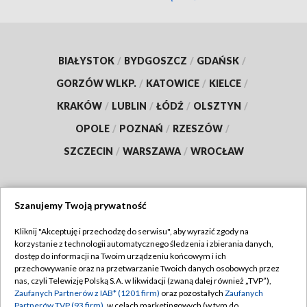
BIAŁYSTOK
/
BYDGOSZCZ
/
GDAŃSK
/
GORZÓW WLKP.
/
KATOWICE
/
KIELCE
/
KRAKÓW
/
LUBLIN
/
ŁÓDŹ
/
OLSZTYN
/
OPOLE
/
POZNAŃ
/
RZESZÓW
/
SZCZECIN
/
WARSZAWA
/
WROCŁAW
Szanujemy Twoją prywatność
Dołącz do nas:
Kliknij "Akceptuję i przechodzę do serwisu", aby wyrazić zgody na
korzystanie z technologii automatycznego śledzenia i zbierania danych,
TVP
dostęp do informacji na Twoim urządzeniu końcowym i ich
Abonament TVP
przechowywanie oraz na przetwarzanie Twoich danych osobowych przez
Regulamin TVP
nas, czyli Telewizję Polską S.A. w likwidacji (zwaną dalej również „TVP”),
Emisja w TVP
Polityka prywatności
Zaufanych Partnerów z IAB* (1201 firm)
oraz pozostałych
Zaufanych
Partnerów TVP (93 firm)
, w celach marketingowych (w tym do