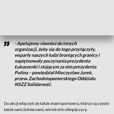
Polaków. Stąd m.in. akcja #Murem za Polskim Mundurem. To
m.in. poparcie w mediach społecznościowych, laurki od
dzieci czy inne drobne gesty, które są sygnałem dla naszych
funkcjonariuszy o naszej solidarności.
- Apelujemy również do innych
organizacji, żeby się do tego przyłączyły,
wsparły naszych ludzi broniących granicy i
napiętnowały poczynania prezydenta
Łukaszenki i stojącym za nim prezydenta
Putina – powiedział Mieczysław Jurek,
przew. Zachodniopomorskiego Oddziału
NSZZ Solidarność.
Do akcji włączyli się także znani sportowcy, którzy są często
także sami żołnierzami, wśród nich olimpijczycy.