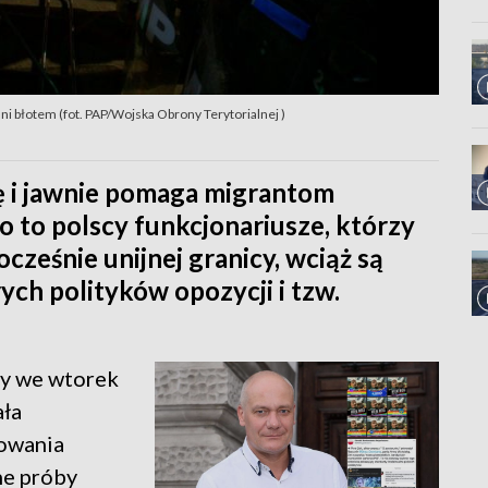
ni błotem (fot. PAP/Wojska Obrony Terytorialnej )
ę i jawnie pomaga migrantom
o to polscy funkcjonariusze, którzy
ocześnie unijnej granicy, wciąż są
ych polityków opozycji i tzw.
cy we wtorek
ała
nowania
ne próby