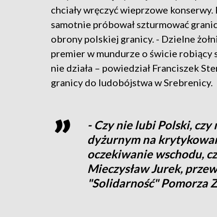
chciały wręczyć wieprzowe konserwy. 
samotnie próbował szturmować granic
obrony polskiej granicy. - Dzielne żołn
premier w mundurze o świcie robiący s
nie działa – powiedział Franciszek St
granicy do ludobójstwa w Srebrenicy.
- Czy nie lubi Polski, czy 
dyżurnym na krytykowani
oczekiwanie wschodu, cz
Mieczysław Jurek, przew
"Solidarność" Pomorza 