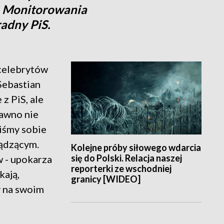
a Monitorowania
adny PiS.
 celebrytów
 Sebastian
 z PiS, ale
dawno nie
liśmy sobie
ządzącym.
Kolejne próby siłowego wdarcia
się do Polski. Relacja naszej
w - upokarza
reporterki ze wschodniej
kają,
granicy [WIDEO]
ł na swoim