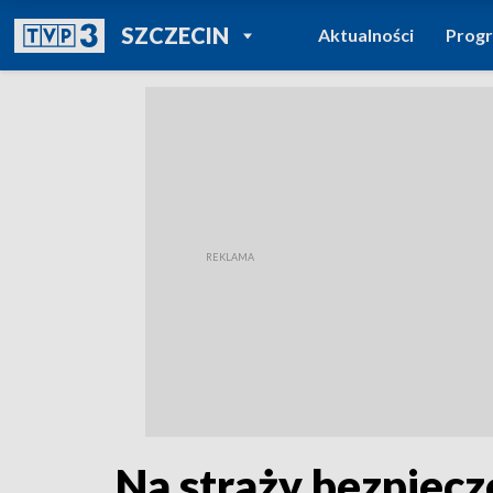
POWRÓT DO
SZCZECIN
Aktualności
Prog
TVP REGIONY
Na straży bezpiecz