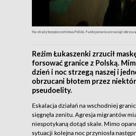
Na straży bezpieczeństwa Polski. Funkcjonariusze wciąż obrzuca
Reżim Łukaszenki zrzucił mask
forsować granice z Polską. Mim
dzień i noc strzegą naszej i jedn
obrzucani błotem przez niektór
pseudoelity.
Eskalacja działań na wschodniej grani
sięgnęła zenitu. Agresja migrantów mi
niespotykaną dotąd skale. Mimo opa
sytuacji kolejna noc przyniosła następ