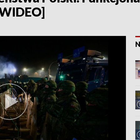
 [WIDEO]
N