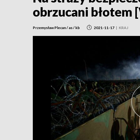
obrzucani błotem
Przemysław Plecan / as / kb
2021-11-17
|
KRAJ