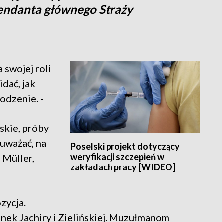
endanta głównego Straży
 swojej roli
idać, jak
odzenie. -
skie, próby
 uważać, na
Poselski projekt dotyczący
weryfikacji szczepień w
 Müller,
zakładach pracy [WIDEO]
zycja.
anek Jachiry i Zielińskiej. Muzułmanom