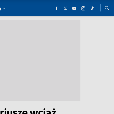
j
riusze wciąż