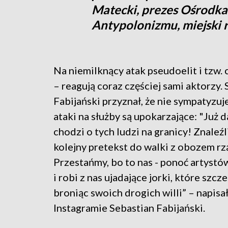
Matecki, prezes Ośrodk
Antypolonizmu, miejski r
Na niemilknący atak pseudoelit i tzw.
– reagują coraz częściej sami aktorzy.
Fabijański przyznał, że nie sympatyzuje
ataki na służby są upokarzające: "Już 
chodzi o tych ludzi na granicy! Znaleź
kolejny pretekst do walki z obozem r
Przestańmy, bo to nas - ponoć artystó
i robi z nas ujadające jorki, które szcze
broniąc swoich drogich willi” – napisa
Instagramie Sebastian Fabijański.