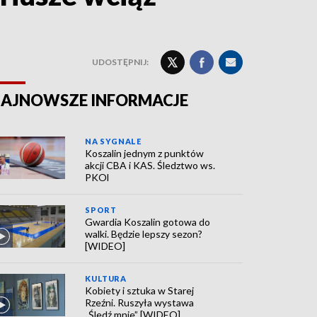
UDOSTĘPNIJ:
AJNOWSZE INFORMACJE
NA SYGNALE
Koszalin jednym z punktów
akcji CBA i KAS. Śledztwo ws.
PKOl
SPORT
Gwardia Koszalin gotowa do
walki. Będzie lepszy sezon?
[WIDEO]
KULTURA
Kobiety i sztuka w Starej
Rzeźni. Ruszyła wystawa
„Śledź mnie” [WIDEO]