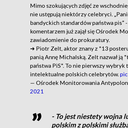
Mimo szokujących zdjęć ze wschodniej
nie ustępują niektórzy celebryci. „Pani
bandyckich standardów państwa pis” - 
komentarzem już zajął się Ośrodek Mo
zawiadomienie do prokuratury.
➜ Piotr Zelt, aktor znany z "13 poste
panią Annę Michalską. Zelt nazwał ją 
państwa PiS". To nie pierwszy wybryk
intelektualne polskich celebrytów.
pi
— Ośrodek Monitorowania Antypolo
2021
- To jest niestety wojna 
polskim z polskimi służb