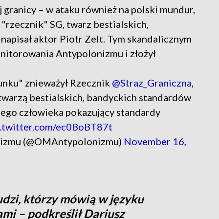
 granicy – w ataku również na polski mundur,
 "rzecznik" SG, twarz bestialskich,
napisał aktor Piotr Zelt. Tym skandalicznym
nitorowania Antypolonizmu i złożył
runku" znieważył Rzecznik
@Straz_Graniczna
,
"twarzą bestialskich, bandyckich standardów
 tego człowieka pokazujący standardy
c.twitter.com/ec0BoBT87t
nizmu (@OMAntypolonizmu)
November 16,
ludzi, którzy mówią w języku
ami – podkreślił Dariusz