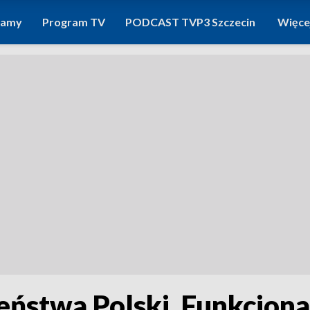
ramy
Program TV
PODCAST TVP3 Szczecin
Więce
eństwa Polski. Funkcjona