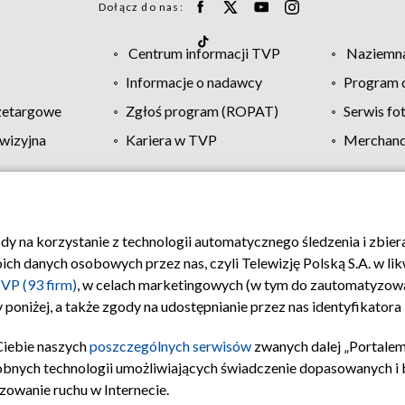
Dołącz do nas:
Centrum informacji TVP
Naziemna
Informacje o nadawcy
Program d
zetargowe
Zgłoś program (ROPAT)
Serwis fo
wizyjna
Kariera w TVP
Merchandi
Polityka prywatności
Moje zgody
Pomoc
Biuro re
ody na korzystanie z technologii automatycznego śledzenia i zbie
 danych osobowych przez nas, czyli Telewizję Polską S.A. w likw
VP (93 firm)
, w celach marketingowych (w tym do zautomatyzow
 poniżej, a także zgody na udostępnianie przez nas identyfikator
Ciebie naszych
poszczególnych serwisów
zwanych dalej „Portalem
obnych technologii umożliwiających świadczenie dopasowanych i be
zowanie ruchu w Internecie.