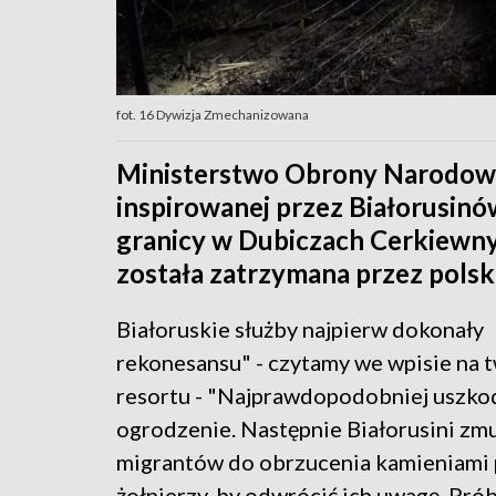
fot. 16 Dywizja Zmechanizowana
Ministerstwo Obrony Narodowej
inspirowanej przez Białorusinó
granicy w Dubiczach Cerkiewn
została zatrzymana przez polski
Białoruskie służby najpierw dokonały
rekonesansu" - czytamy we wpisie na t
resortu - "Najprawdopodobniej uszko
ogrodzenie. Następnie Białorusini zmu
migrantów do obrzucenia kamieniami 
żołnierzy, by odwrócić ich uwagę. Pró