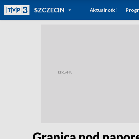
POWRÓT DO
SZCZECIN
Aktualności
Prog
TVP REGIONY
Granica pod napor