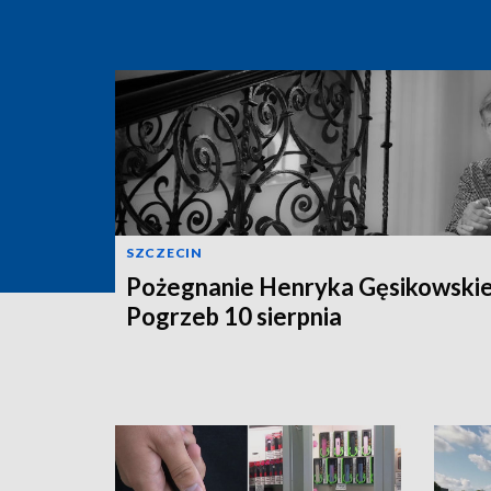
SZCZECIN
Pożegnanie Henryka Gęsikowski
Pogrzeb 10 sierpnia