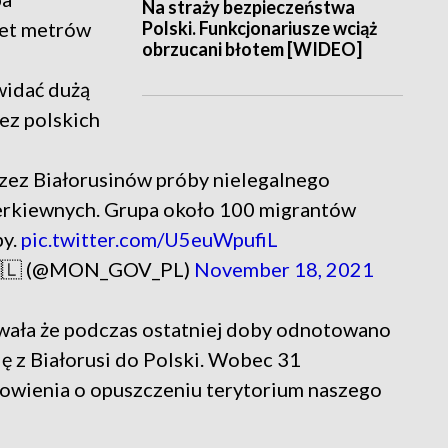
Na straży bezpieczeństwa
Polski. Funkcjonariusze wciąż
set metrów
obrzucani błotem [WIDEO]
widać dużą
ez polskich
rzez Białorusinów próby nielegalnego
erkiewnych. Grupa około 100 migrantów
by.
pic.twitter.com/U5euWpufiL
 🇵🇱 (@MON_GOV_PL)
November 18, 2021
wała że podczas ostatniej doby odnotowano
ę z Białorusi do Polski. Wobec 31
wienia o opuszczeniu terytorium naszego