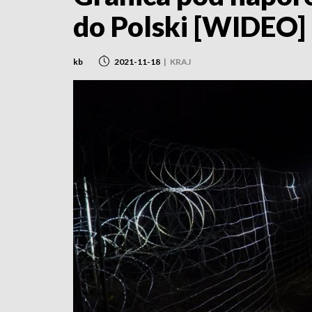
do Polski [WIDEO]
kb
2021-11-18
|
KRAJ