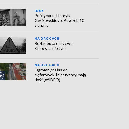
INNE
Pożegnanie Henryka
Gęsikowskiego. Pogrzeb 10
sierpnia
NA DROGACH
Rozbił busa o drzewo.
Kierowca nie żyje
NA DROGACH
Ogromny hałas od
ciężarówek. Mieszkańcy mają
dość [WIDEO]