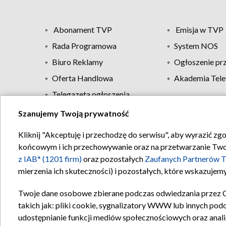
Abonament TVP
Emisja w TVP
Rada Programowa
System NOS
Biuro Reklamy
Ogłoszenie pr
Oferta Handlowa
Akademia Tele
Telegazeta ogłoszenia
Szanujemy Twoją prywatność
Regulamin TVP
Kliknij "Akceptuję i przechodzę do serwisu", aby wyrazić zg
końcowym i ich przechowywanie oraz na przetwarzanie Twoich
z IAB* (1201 firm)
oraz pozostałych
Zaufanych Partnerów T
mierzenia ich skuteczności) i pozostałych, które wskazujemy
Twoje dane osobowe zbierane podczas odwiedzania przez 
takich jak: pliki cookie, sygnalizatory WWW lub innych pod
udostępnianie funkcji mediów społecznościowych oraz anali