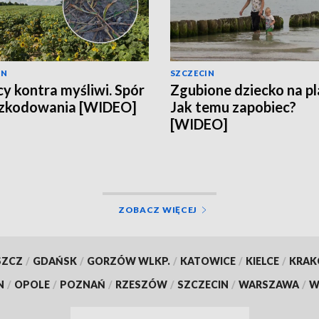
IN
SZCZECIN
cy kontra myśliwi. Spór
Zgubione dziecko na pl
szkodowania [WIDEO]
Jak temu zapobiec?
[WIDEO]
ZOBACZ WIĘCEJ
SZCZ
/
GDAŃSK
/
GORZÓW WLKP.
/
KATOWICE
/
KIELCE
/
KRA
N
/
OPOLE
/
POZNAŃ
/
RZESZÓW
/
SZCZECIN
/
WARSZAWA
/
W