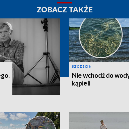
ZOBACZ TAKŻE
SZCZECIN
ego.
Nie wchodź do wody
kąpieli