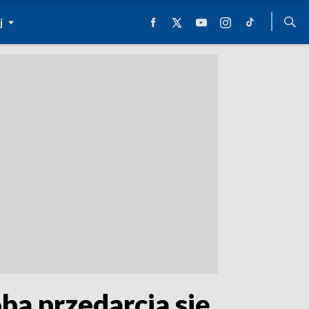
j
a przedarcia się