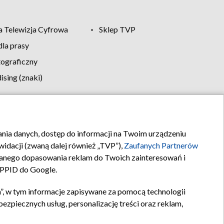
 Telewizja Cyfrowa
Sklep TVP
la prasy
tograficzny
sing (znaki)
klamy
Kontakt
rania danych, dostęp do informacji na Twoim urządzeniu
idacji (zwaną dalej również „TVP”),
Zaufanych Partnerów
anego dopasowania reklam do Twoich zainteresowań i
a PPID do Google.
”, w tym informacje zapisywane za pomocą technologii
zpiecznych usług, personalizację treści oraz reklam,