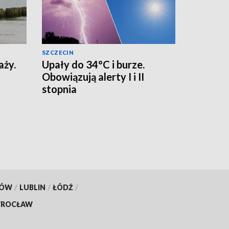
SZCZECIN
aży.
Upały do 34°C i burze.
Obowiązują alerty I i II
stopnia
KÓW
/
LUBLIN
/
ŁÓDŹ
/
ROCŁAW