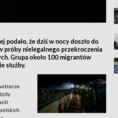
 podało, że dziś w nocy doszło do
w próby nielegalnego przekroczenia
ych. Grupa około 100 migrantów
e służby.
witterze
dziły
sili
polskich
ba