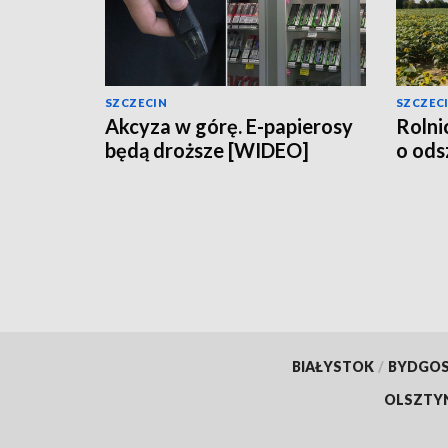
SZCZECIN
SZCZEC
Akcyza w górę. E-papierosy
Rolni
będą droższe [WIDEO]
o od
BIAŁYSTOK
/
BYDGO
OLSZTY