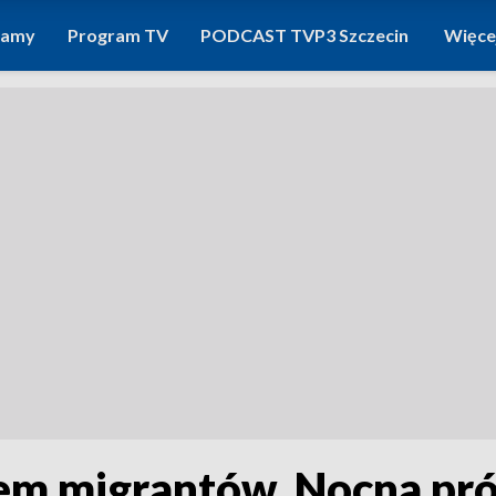
ramy
Program TV
PODCAST TVP3 Szczecin
Więce
em migrantów. Nocna prób