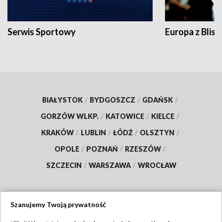
Serwis Sportowy
Europa z Blisk
BIAŁYSTOK
/
BYDGOSZCZ
/
GDAŃSK
/
GORZÓW WLKP.
/
KATOWICE
/
KIELCE
/
KRAKÓW
/
LUBLIN
/
ŁÓDŹ
/
OLSZTYN
/
OPOLE
/
POZNAŃ
/
RZESZÓW
/
SZCZECIN
/
WARSZAWA
/
WROCŁAW
Szanujemy Twoją prywatność
Dołącz do nas: