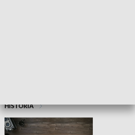
NAUKA I EDUKACJA
Z indeksem w ręku
Droga po suk
HISTORIA