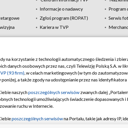
Informacje o nadawcy
Program d
zetargowe
Zgłoś program (ROPAT)
Serwis fo
wizyjna
Kariera w TVP
Merchandi
Polityka prywatności
Moje zgody
Pomoc
Biuro re
ody na korzystanie z technologii automatycznego śledzenia i zbie
 danych osobowych przez nas, czyli Telewizję Polską S.A. w likw
VP (93 firm)
, w celach marketingowych (w tym do zautomatyzow
 poniżej, a także zgody na udostępnianie przez nas identyfikator
Ciebie naszych
poszczególnych serwisów
zwanych dalej „Portalem
obnych technologii umożliwiających świadczenie dopasowanych i be
zowanie ruchu w Internecie.
Ciebie
poszczególnych serwisów
na Portalu, takie jak adresy IP, 
sach Portalu czy historia odwiedzin będą przetwarzane przez TV