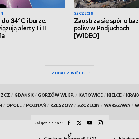
IN
SZCZECIN
 do 34°C i burze.
Zaostrza się spór o ba
zują alerty I i II
paliw w Podjuchach
ia
[WIDEO]
ZOBACZ WIĘCEJ
SZCZ
/
GDAŃSK
/
GORZÓW WLKP.
/
KATOWICE
/
KIELCE
/
KRA
N
/
OPOLE
/
POZNAŃ
/
RZESZÓW
/
SZCZECIN
/
WARSZAWA
/
W
Dołącz do nas:
Centrum informacji TVP
Naziemna