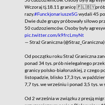
Wczoraj tj.18.11 granicę 🇵🇱🇧🇾pr
razy.
#FunckjonariuszeSG
wydali 45 po
Dwie duże grupy próbowały siłowo prze
50 cudzoziemców. Osoby były agresy
pic.twitter.com/k9frcLmyNt
— Straż Graniczna (@Straz_Graniczna
Od początku roku Straż Graniczna za
ponad 34 tys. prób nielegalnego prze
granicy polsko-białoruskiej, z czego p
listopadzie, blisko 17,3 tys. w paździe
7,7 tys. we wrześniu i ponad 3,5 tys. w 
Od 2 września w związku z presją migr