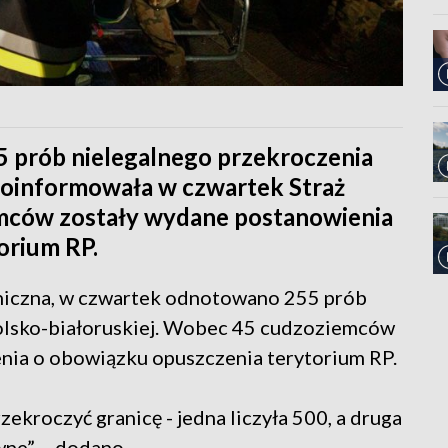
 prób nielegalnego przekroczenia
– poinformowała w czwartek Straż
mców zostały wydane postanowienia
orium RP.
aniczna, w czwartek odnotowano 255 prób
polsko-białoruskiej. Wobec 45 cudzoziemców
nia o obowiązku opuszczenia terytorium RP.
ekroczyć granicę - jedna liczyła 500, a druga
wne” – dodano.