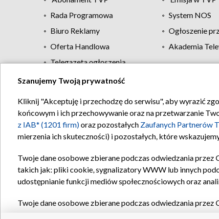
Rada Programowa
System NOS
Biuro Reklamy
Ogłoszenie pr
Oferta Handlowa
Akademia Tele
Telegazeta ogłoszenia
Szanujemy Twoją prywatność
Regulamin TVP
Kliknij "Akceptuję i przechodzę do serwisu", aby wyrazić zg
końcowym i ich przechowywanie oraz na przetwarzanie Twoich
z IAB* (1201 firm)
oraz pozostałych
Zaufanych Partnerów T
mierzenia ich skuteczności) i pozostałych, które wskazujemy
Twoje dane osobowe zbierane podczas odwiedzania przez 
takich jak: pliki cookie, sygnalizatory WWW lub innych pod
udostępnianie funkcji mediów społecznościowych oraz anali
Twoje dane osobowe zbierane podczas odwiedzania przez 
plików cookie, informacje o Twoich wyszukiwaniach w serwi