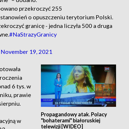
óbowano przekroczyć 255
stanowień o opuszczeniu terytorium Polski.
kroczyć granicę - jedna liczyła 500 a druga
wne.
#NaStrazyGranicy
)
November 19, 2021
notowała
kroczenia
onad 6 tys. w
rniku, prawie
sierpniu.
Propagandowy atak. Polacy
"bohaterami" białoruskiej
acyjną w
telewizji [WIDEO]