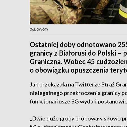
(fot. DWOT)
Ostatniej doby odnotowano 255
granicy z Białorusi do Polski 
Graniczna. Wobec 45 cudzozie
o obowiązku opuszczenia teryt
Jak przekazała na Twitterze Straż Gr
nielegalnego przekroczenia granicy 
funkcjonariusze SG wydali postanowie
„Dwie duże grupy próbowały siłowo prz
50 cudzoziemców. Osoby były agresy