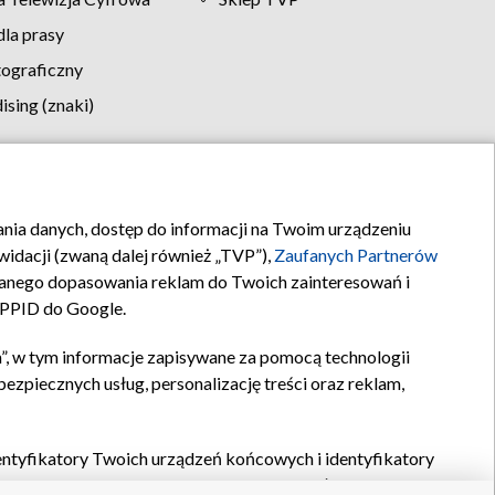
la prasy
tograficzny
sing (znaki)
klamy
Kontakt
rania danych, dostęp do informacji na Twoim urządzeniu
idacji (zwaną dalej również „TVP”),
Zaufanych Partnerów
anego dopasowania reklam do Twoich zainteresowań i
a PPID do Google.
”, w tym informacje zapisywane za pomocą technologii
zpiecznych usług, personalizację treści oraz reklam,
identyfikatory Twoich urządzeń końcowych i identyfikatory
P,
Zaufanych Partnerów z IAB
oraz pozostałych
Zaufanych