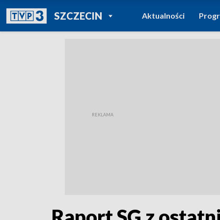
POWRÓT DO
SZCZECIN
Aktualności
Prog
TVP REGIONY
Raport SG z ostatn