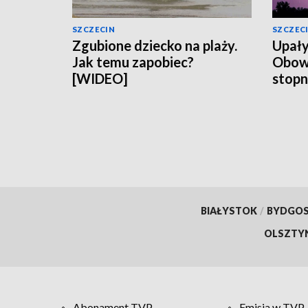
SZCZECIN
SZCZEC
Zgubione dziecko na plaży.
Upały
Jak temu zapobiec?
Obowią
[WIDEO]
stopn
BIAŁYSTOK
/
BYDGO
OLSZTY
Abonament TVP
Emisja w TVP