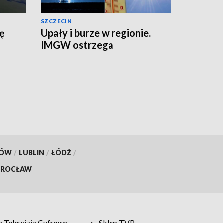
SZCZECIN
zę
Upały i burze w regionie.
IMGW ostrzega
KÓW
/
LUBLIN
/
ŁÓDŹ
/
ROCŁAW
 Telewizja Cyfrowa
Sklep TVP