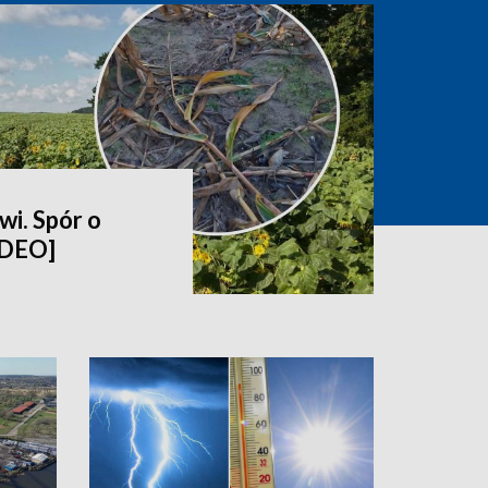
wi. Spór o
IDEO]