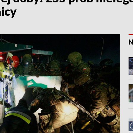
icy
N