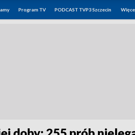
ramy
Program TV
PODCAST TVP3 Szczecin
Więce
iej doby: 255 prób nieleg