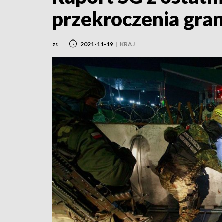
przekroczenia gran
zs
2021-11-19
|
KRAJ