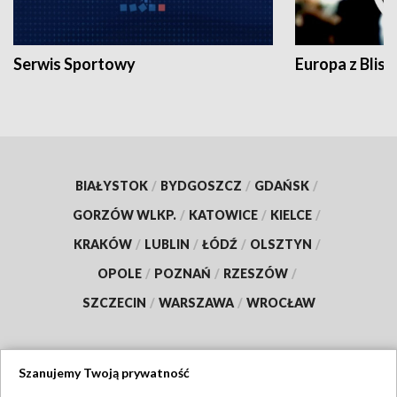
Serwis Sportowy
Europa z Blisk
BIAŁYSTOK
/
BYDGOSZCZ
/
GDAŃSK
/
GORZÓW WLKP.
/
KATOWICE
/
KIELCE
/
KRAKÓW
/
LUBLIN
/
ŁÓDŹ
/
OLSZTYN
/
OPOLE
/
POZNAŃ
/
RZESZÓW
/
SZCZECIN
/
WARSZAWA
/
WROCŁAW
Szanujemy Twoją prywatność
Dołącz do nas: