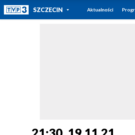
POWRÓT DO
SZCZECIN
Aktualności
Prog
TVP REGIONY
21:30, 19.11.21