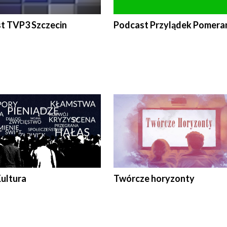
t TVP3 Szczecin
Podcast Przylądek Pomera
Kultura
Twórcze horyzonty