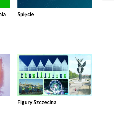
nia
Spięcie
Niedziałkow
Figury Szczecina