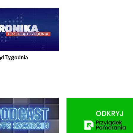
ronika@tvp.pl.
e-mail: kronika@tvp.pl.
ąd Tygodnia