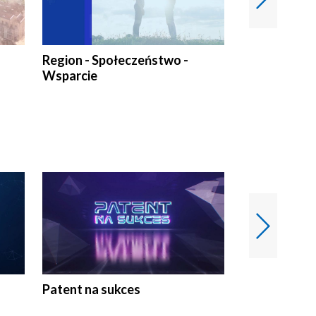
Region - Społeczeństwo -
Bez Barier
Wsparcie
Patent na sukces
Rolnictwo w 