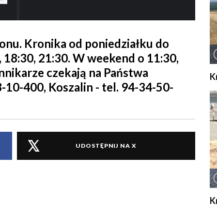
ionu. Kronika od poniedziałku do
0, 18:30, 21:30. W weekend o 11:30,
iennikarze czekają na Państwa
K
8-10-400, Koszalin - tel. 94-34-50-
UDOSTĘPNIJ NA X
K