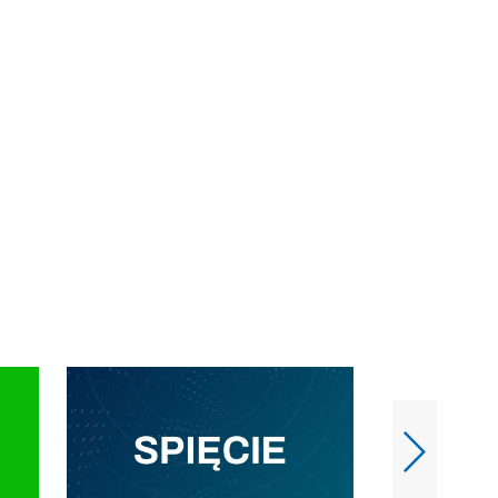
e-mail: kronika@tvp.pl.
e-mail: kronika@t