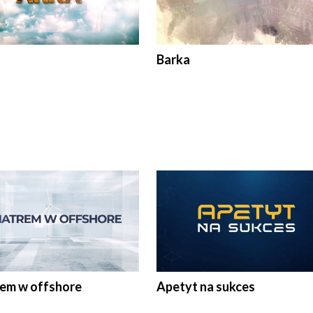
Barka
rem w offshore
Apetyt na sukces