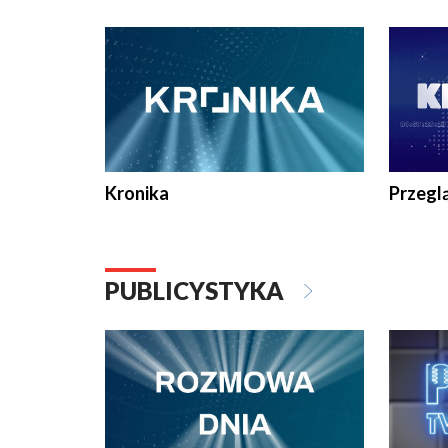
e-mail: kronika@tvp.pl.
e-mail: k
Kronika
Przegl
PUBLICYSTYKA