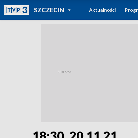
POWRÓT DO
SZCZECIN
Aktualności
Prog
TVP REGIONY
18:30, 20.11.21