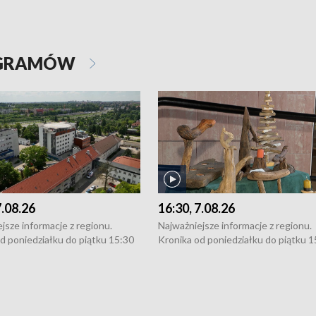
OGRAMÓW
7.08.26
16:30, 7.08.26
jsze informacje z regionu.
Najważniejsze informacje z regionu.
d poniedziałku do piątku 15:30
Kronika od poniedziałku do piątku 1
16:30 (+ rozmowa), 18:30, 21:30.
(flesz), 16:30 (+ rozmowa), 18:30, 21
y i święta 15:30 i 16:30
W weekendy i święta 15:30 i 16:30
8:30 i 21:30. Dziennikarze czekają
(flesz), 18:30 i 21:30. Dziennikarze c
a zgłoszenia: Szczecin - tel. 91-
na Państwa zgłoszenia: Szczecin - te
0, Koszalin - tel. 94-34-50-054,
4 8-10-400, Koszalin - tel. 94-34-50