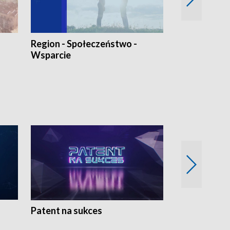
Region - Społeczeństwo -
Bez Barier
Wsparcie
Patent na sukces
Rolnictwo w 