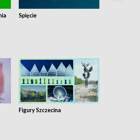
nia
Spięcie
Niedziałkow
Figury Szczecina