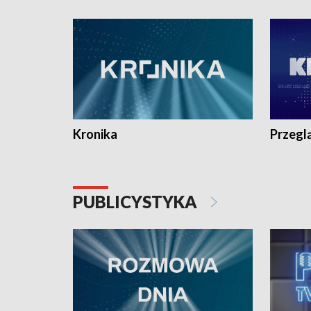
e-mail: kronika@tvp.pl.
e-mail: k
Kronika
Przegl
PUBLICYSTYKA