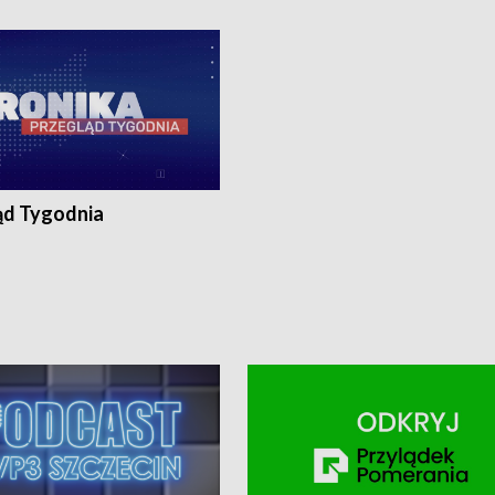
ronika@tvp.pl.
e-mail: kronika@tvp.pl.
ąd Tygodnia