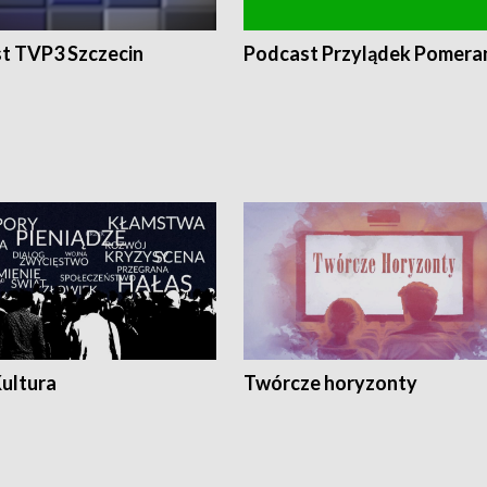
t TVP3 Szczecin
Podcast Przylądek Pomera
Kultura
Twórcze horyzonty