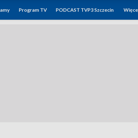
ramy
Program TV
PODCAST TVP3 Szczecin
Więce