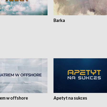
Barka
rem w offshore
Apetyt na sukces