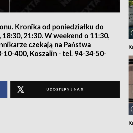
ionu. Kronika od poniedziałku do
0, 18:30, 21:30. W weekend o 11:30,
iennikarze czekają na Państwa
K
8-10-400, Koszalin - tel. 94-34-50-
UDOSTĘPNIJ NA X
K