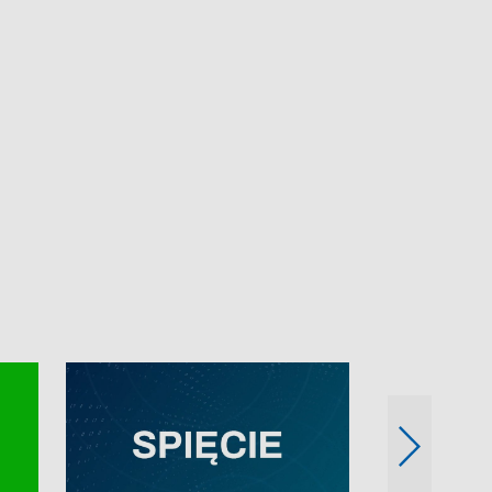
e-mail: kronika@tvp.pl.
e-mail: kronika@t