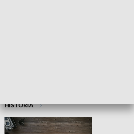
NAUKA I EDUKACJA
Z indeksem w ręku
Droga po suk
HISTORIA