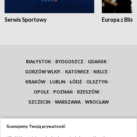
Serwis Sportowy
Europa z Blisk
BIAŁYSTOK
/
BYDGOSZCZ
/
GDAŃSK
/
GORZÓW WLKP.
/
KATOWICE
/
KIELCE
/
KRAKÓW
/
LUBLIN
/
ŁÓDŹ
/
OLSZTYN
/
OPOLE
/
POZNAŃ
/
RZESZÓW
/
SZCZECIN
/
WARSZAWA
/
WROCŁAW
Szanujemy Twoją prywatność
Dołącz do nas: