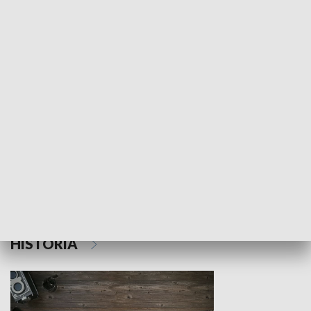
NAUKA I EDUKACJA
Z indeksem w ręku
Droga po suk
HISTORIA