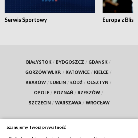
Serwis Sportowy
Europa z Blisk
BIAŁYSTOK
/
BYDGOSZCZ
/
GDAŃSK
/
GORZÓW WLKP.
/
KATOWICE
/
KIELCE
/
KRAKÓW
/
LUBLIN
/
ŁÓDŹ
/
OLSZTYN
/
OPOLE
/
POZNAŃ
/
RZESZÓW
/
SZCZECIN
/
WARSZAWA
/
WROCŁAW
Szanujemy Twoją prywatność
Dołącz do nas: