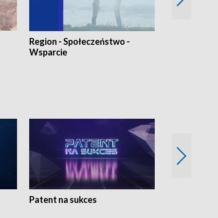
Region - Społeczeństwo -
Bez Barier
Wsparcie
Patent na sukces
Rolnictwo w 