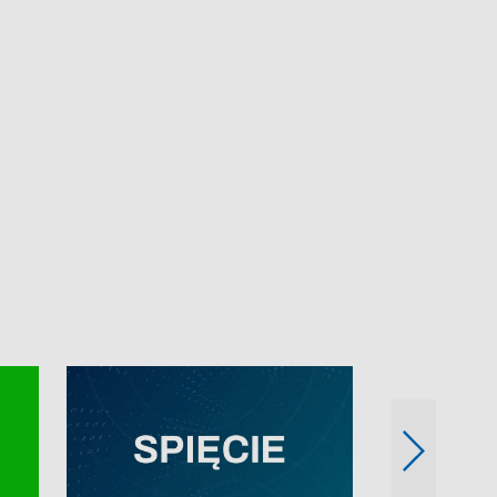
e-mail: kronika@tvp.pl.
e-mail: kronika@t