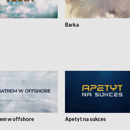
Barka
rem w offshore
Apetyt na sukces