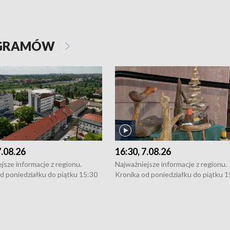
OGRAMÓW
7.08.26
16:30, 7.08.26
jsze informacje z regionu.
Najważniejsze informacje z regionu.
d poniedziałku do piątku 15:30
Kronika od poniedziałku do piątku 1
16:30 (+ rozmowa), 18:30, 21:30.
(flesz), 16:30 (+ rozmowa), 18:30, 21
y i święta 15:30 i 16:30
W weekendy i święta 15:30 i 16:30
8:30 i 21:30. Dziennikarze czekają
(flesz), 18:30 i 21:30. Dziennikarze c
a zgłoszenia: Szczecin - tel. 91-
na Państwa zgłoszenia: Szczecin - te
0, Koszalin - tel. 94-34-50-054,
4 8-10-400, Koszalin - tel. 94-34-50