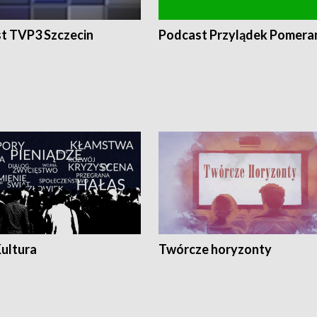
t TVP3 Szczecin
Podcast Przylądek Pomera
Kultura
Twórcze horyzonty