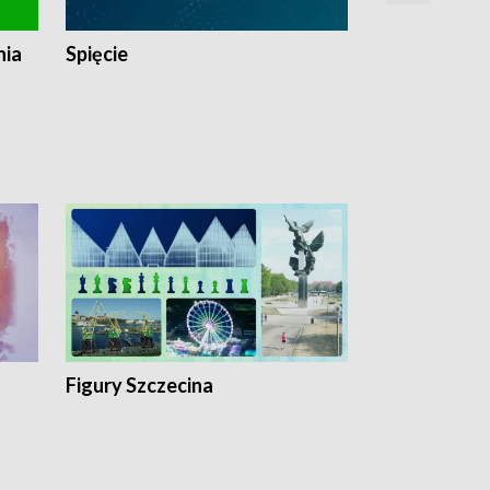
nia
Spięcie
Niedziałkow
Figury Szczecina