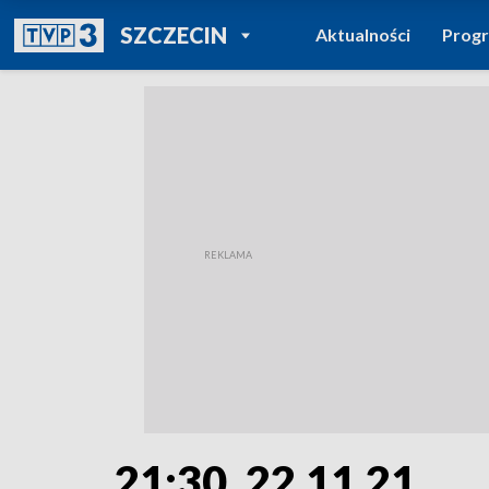
POWRÓT DO
SZCZECIN
Aktualności
Prog
TVP REGIONY
21:30, 22.11.21