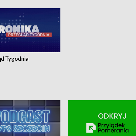
ronika@tvp.pl.
e-mail: kronika@tvp.pl.
ąd Tygodnia