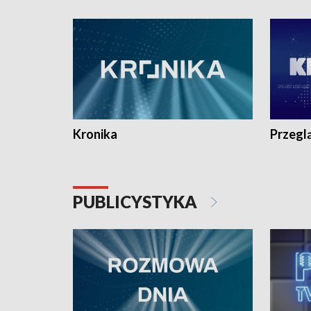
e-mail: kronika@tvp.pl.
e-mail: k
Kronika
Przegl
PUBLICYSTYKA