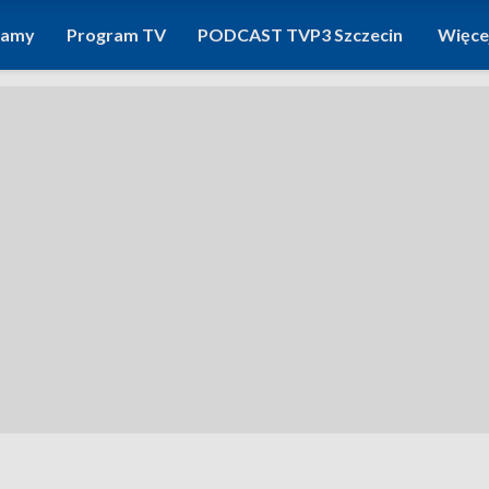
ramy
Program TV
PODCAST TVP3 Szczecin
Więce