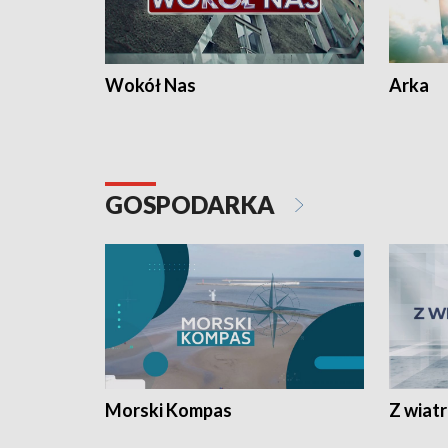
Wokół Nas
Arka
GOSPODARKA
Morski Kompas
Z wiat