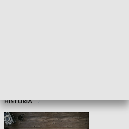
NAUKA I EDUKACJA
Z indeksem w ręku
Droga po suk
HISTORIA