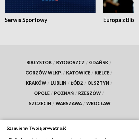
Serwis Sportowy
Europa z Blisk
BIAŁYSTOK
/
BYDGOSZCZ
/
GDAŃSK
/
GORZÓW WLKP.
/
KATOWICE
/
KIELCE
/
KRAKÓW
/
LUBLIN
/
ŁÓDŹ
/
OLSZTYN
/
OPOLE
/
POZNAŃ
/
RZESZÓW
/
SZCZECIN
/
WARSZAWA
/
WROCŁAW
Szanujemy Twoją prywatność
Dołącz do nas: