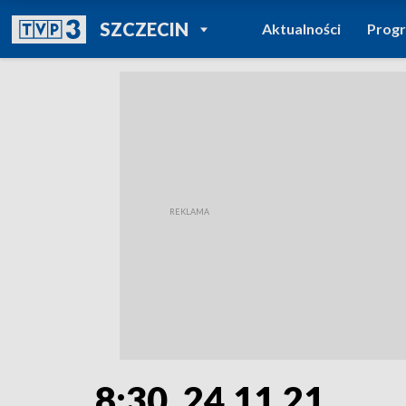
POWRÓT DO
SZCZECIN
Aktualności
Prog
TVP REGIONY
8:30, 24.11.21