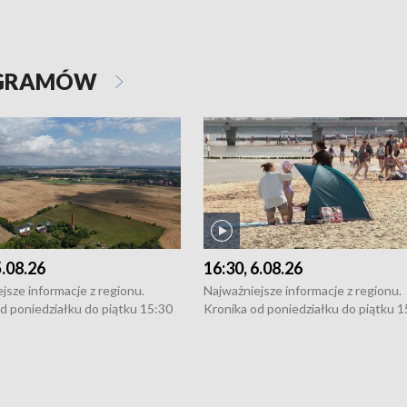
OGRAMÓW
5.08.26
16:30, 6.08.26
jsze informacje z regionu.
Najważniejsze informacje z regionu.
d poniedziałku do piątku 15:30
Kronika od poniedziałku do piątku 1
16:30 (+ rozmowa), 18:30, 21:30.
(flesz), 16:30 (+ rozmowa), 18:30, 21
y i święta 15:30 i 16:30
W weekendy i święta 15:30 i 16:30
8:30 i 21:30. Dziennikarze czekają
(flesz), 18:30 i 21:30. Dziennikarze c
a zgłoszenia: Szczecin - tel. 91-
na Państwa zgłoszenia: Szczecin - te
0, Koszalin - tel. 94-34-50-054,
4 8-10-400, Koszalin - tel. 94-34-50