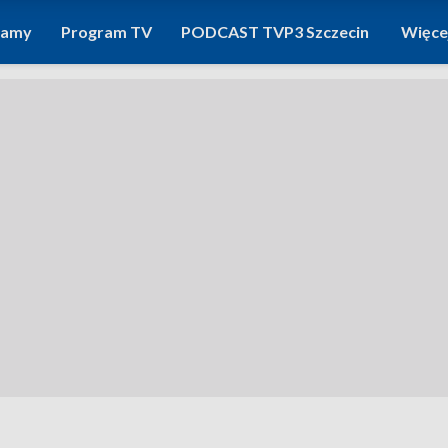
ramy
Program TV
PODCAST TVP3 Szczecin
Więce