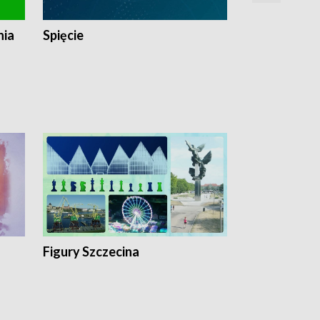
nia
Spięcie
Niedziałkow
Figury Szczecina