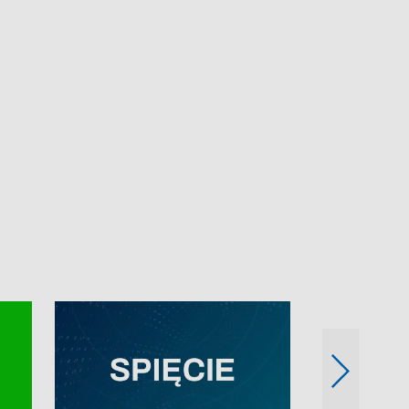
e-mail: kronika@tvp.pl.
e-mail: kronika@t