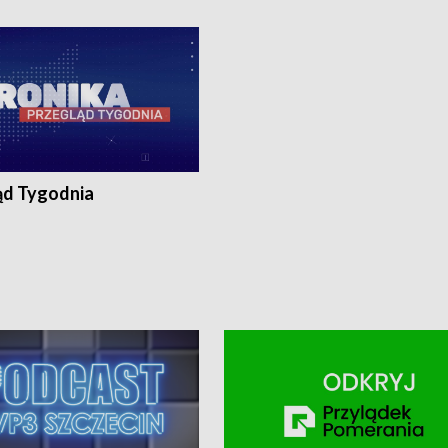
ronika@tvp.pl.
e-mail: kronika@tvp.pl.
ąd Tygodnia