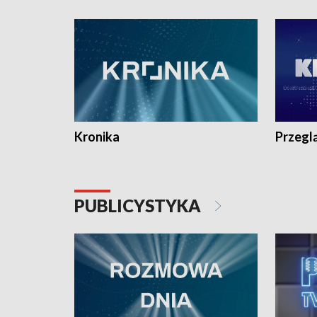
e-mail: kronika@tvp.pl.
e-mail: k
Kronika
Przegl
PUBLICYSTYKA