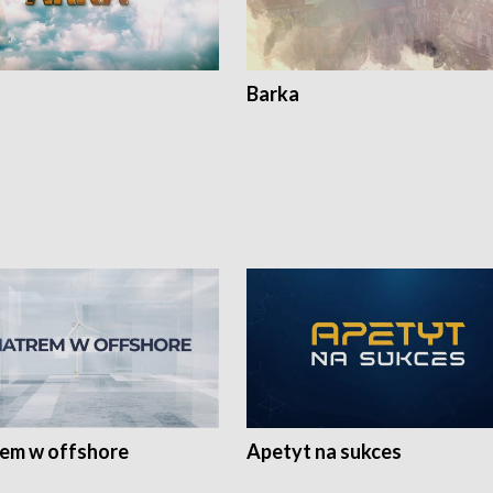
Barka
rem w offshore
Apetyt na sukces