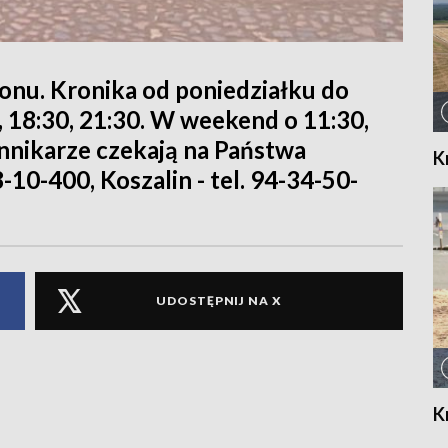
ionu. Kronika od poniedziałku do
0, 18:30, 21:30. W weekend o 11:30,
iennikarze czekają na Państwa
K
8-10-400, Koszalin - tel. 94-34-50-
UDOSTĘPNIJ NA X
K