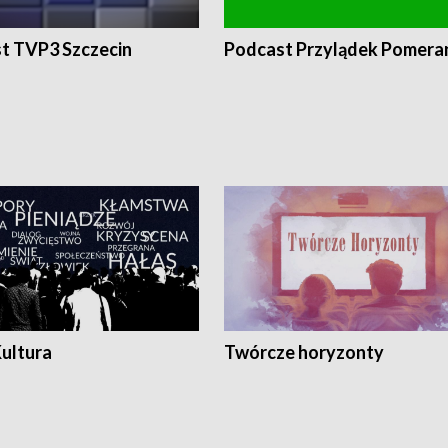
t TVP3 Szczecin
Podcast Przylądek Pomera
Kultura
Twórcze horyzonty