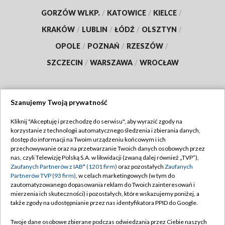
GORZÓW WLKP.
/
KATOWICE
/
KIELCE
/
KRAKÓW
/
LUBLIN
/
ŁÓDŹ
/
OLSZTYN
/
OPOLE
/
POZNAŃ
/
RZESZÓW
/
SZCZECIN
/
WARSZAWA
/
WROCŁAW
Szanujemy Twoją prywatność
Dołącz do nas:
Kliknij "Akceptuję i przechodzę do serwisu", aby wyrazić zgody na
korzystanie z technologii automatycznego śledzenia i zbierania danych,
TVP
dostęp do informacji na Twoim urządzeniu końcowym i ich
Abonament TVP
przechowywanie oraz na przetwarzanie Twoich danych osobowych przez
Regulamin TVP
nas, czyli Telewizję Polską S.A. w likwidacji (zwaną dalej również „TVP”),
Emisja w TVP
Polityka prywatności
Zaufanych Partnerów z IAB* (1201 firm)
oraz pozostałych
Zaufanych
Partnerów TVP (93 firm)
, w celach marketingowych (w tym do
Centrum informacji TVP
Moje zgody
zautomatyzowanego dopasowania reklam do Twoich zainteresowań i
mierzenia ich skuteczności) i pozostałych, które wskazujemy poniżej, a
Naziemna Telewizja Cyfrowa
Pomoc
także zgody na udostępnianie przez nas identyfikatora PPID do Google.
Sklep TVP
Biuro reklamy
Twoje dane osobowe zbierane podczas odwiedzania przez Ciebie naszych