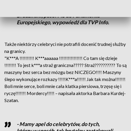
miano, jak ich określiłem, czyli
popaprańcy – podkreślił Joachim
Brudziński, poseł PiS do Parlamentu
Europejskiego, wypowiedź dla TVP Info.
Także niektórzy celebryci nie potrafili docenić trudnej służby
na granicy.
"K***A !!!!!!!!!! K***aaaaaa !!!!!!!!!!!!!!!! Co tam się dzieje
!!!!!!!! To jest k***a straż graniczna????? Straż?????????? To są
maszyny bez serca bez mózgu bez NICZEGO!!!! Maszyny
ślepo wykonujące rozkazy !!!!!K***a!!!!!! Jak tak można!!!!!!!
Boli mnie serce, boli mnie cała klatka piersiowa, trzęsę się i
ryczę!!!!!!! Mordercy!!!!! – napisała aktorka Barbara Kurdej-
Szatan.
- Mamy apel do celebrytów, do tych,
którzy w sposób, tak brutalny zaatakowali