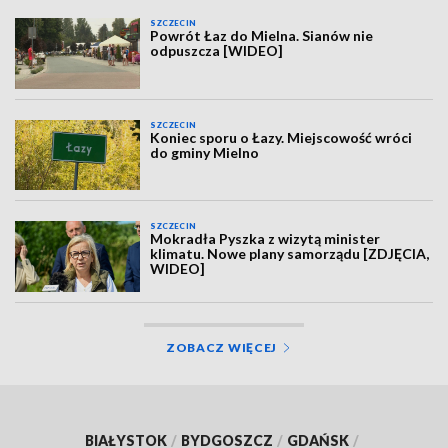
SZCZECIN
Powrót Łaz do Mielna. Sianów nie
odpuszcza [WIDEO]
SZCZECIN
Koniec sporu o Łazy. Miejscowość wróci
do gminy Mielno
SZCZECIN
Mokradła Pyszka z wizytą minister
klimatu. Nowe plany samorządu [ZDJĘCIA,
WIDEO]
ZOBACZ WIĘCEJ
BIAŁYSTOK
/
BYDGOSZCZ
/
GDAŃSK
/