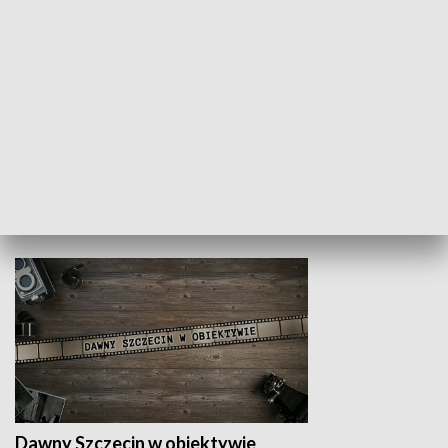
Z indeksem w ręku
Droga po suk
HISTORIA
Dawny Szczecin w obiektywie