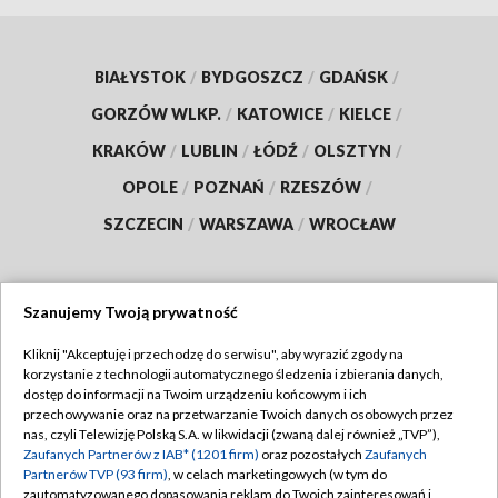
BIAŁYSTOK
/
BYDGOSZCZ
/
GDAŃSK
/
GORZÓW WLKP.
/
KATOWICE
/
KIELCE
/
KRAKÓW
/
LUBLIN
/
ŁÓDŹ
/
OLSZTYN
/
OPOLE
/
POZNAŃ
/
RZESZÓW
/
SZCZECIN
/
WARSZAWA
/
WROCŁAW
Szanujemy Twoją prywatność
Dołącz do nas:
Kliknij "Akceptuję i przechodzę do serwisu", aby wyrazić zgody na
korzystanie z technologii automatycznego śledzenia i zbierania danych,
TVP
dostęp do informacji na Twoim urządzeniu końcowym i ich
Abonament TVP
przechowywanie oraz na przetwarzanie Twoich danych osobowych przez
Regulamin TVP
nas, czyli Telewizję Polską S.A. w likwidacji (zwaną dalej również „TVP”),
Emisja w TVP
Polityka prywatności
Zaufanych Partnerów z IAB* (1201 firm)
oraz pozostałych
Zaufanych
Partnerów TVP (93 firm)
, w celach marketingowych (w tym do
Centrum informacji TVP
Moje zgody
zautomatyzowanego dopasowania reklam do Twoich zainteresowań i