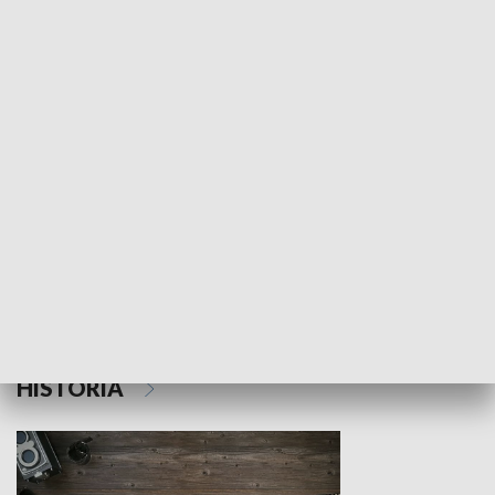
NAUKA I EDUKACJA
Z indeksem w ręku
Droga po suk
HISTORIA