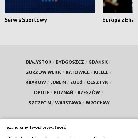
Serwis Sportowy
Europa z Blisk
BIAŁYSTOK
/
BYDGOSZCZ
/
GDAŃSK
/
GORZÓW WLKP.
/
KATOWICE
/
KIELCE
/
KRAKÓW
/
LUBLIN
/
ŁÓDŹ
/
OLSZTYN
/
OPOLE
/
POZNAŃ
/
RZESZÓW
/
SZCZECIN
/
WARSZAWA
/
WROCŁAW
Szanujemy Twoją prywatność
Dołącz do nas: