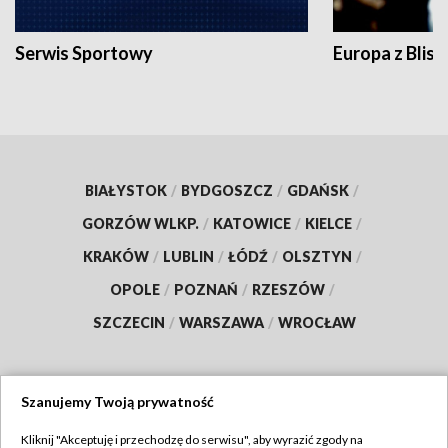
Serwis Sportowy
Europa z Blisk
BIAŁYSTOK
/
BYDGOSZCZ
/
GDAŃSK
/
GORZÓW WLKP.
/
KATOWICE
/
KIELCE
/
KRAKÓW
/
LUBLIN
/
ŁÓDŹ
/
OLSZTYN
/
OPOLE
/
POZNAŃ
/
RZESZÓW
/
SZCZECIN
/
WARSZAWA
/
WROCŁAW
Szanujemy Twoją prywatność
Dołącz do nas:
Kliknij "Akceptuję i przechodzę do serwisu", aby wyrazić zgody na