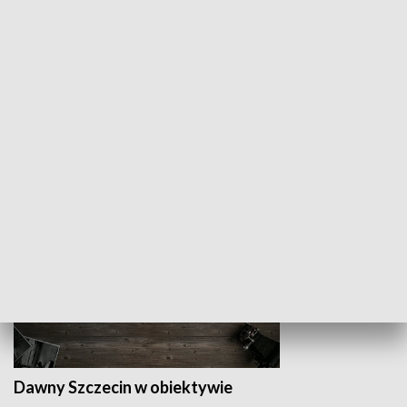
Z indeksem w ręku
Droga po suk
HISTORIA
Dawny Szczecin w obiektywie