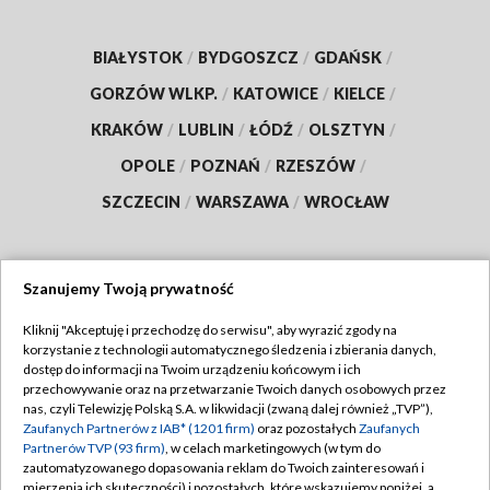
BIAŁYSTOK
/
BYDGOSZCZ
/
GDAŃSK
/
GORZÓW WLKP.
/
KATOWICE
/
KIELCE
/
KRAKÓW
/
LUBLIN
/
ŁÓDŹ
/
OLSZTYN
/
OPOLE
/
POZNAŃ
/
RZESZÓW
/
SZCZECIN
/
WARSZAWA
/
WROCŁAW
Szanujemy Twoją prywatność
Dołącz do nas:
Kliknij "Akceptuję i przechodzę do serwisu", aby wyrazić zgody na
korzystanie z technologii automatycznego śledzenia i zbierania danych,
TVP
dostęp do informacji na Twoim urządzeniu końcowym i ich
Abonament TVP
przechowywanie oraz na przetwarzanie Twoich danych osobowych przez
Regulamin TVP
nas, czyli Telewizję Polską S.A. w likwidacji (zwaną dalej również „TVP”),
Emisja w TVP
Polityka prywatności
Zaufanych Partnerów z IAB* (1201 firm)
oraz pozostałych
Zaufanych
Partnerów TVP (93 firm)
, w celach marketingowych (w tym do
Centrum informacji TVP
Moje zgody
zautomatyzowanego dopasowania reklam do Twoich zainteresowań i
mierzenia ich skuteczności) i pozostałych, które wskazujemy poniżej, a