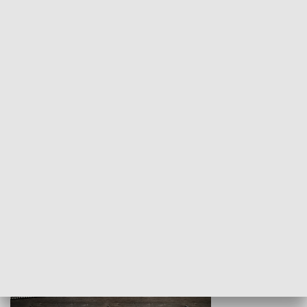
Z indeksem w ręku
Droga po suk
HISTORIA