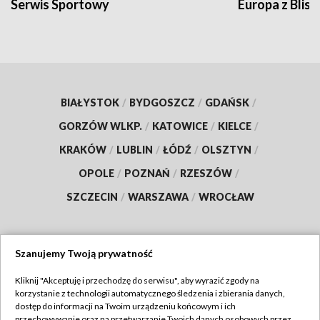
Serwis Sportowy
Europa z Blisk
BIAŁYSTOK
/
BYDGOSZCZ
/
GDAŃSK
/
GORZÓW WLKP.
/
KATOWICE
/
KIELCE
/
KRAKÓW
/
LUBLIN
/
ŁÓDŹ
/
OLSZTYN
/
OPOLE
/
POZNAŃ
/
RZESZÓW
/
SZCZECIN
/
WARSZAWA
/
WROCŁAW
Szanujemy Twoją prywatność
Dołącz do nas:
Kliknij "Akceptuję i przechodzę do serwisu", aby wyrazić zgody na
korzystanie z technologii automatycznego śledzenia i zbierania danych,
TVP
dostęp do informacji na Twoim urządzeniu końcowym i ich
Abonament TVP
przechowywanie oraz na przetwarzanie Twoich danych osobowych przez