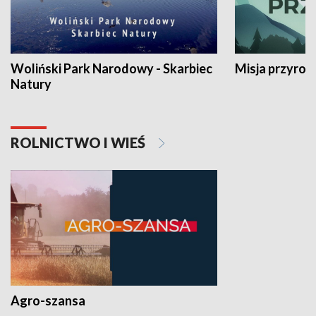
Woliński Park Narodowy - Skarbiec
Misja przyrod
Natury
ROLNICTWO I WIEŚ
Agro-szansa