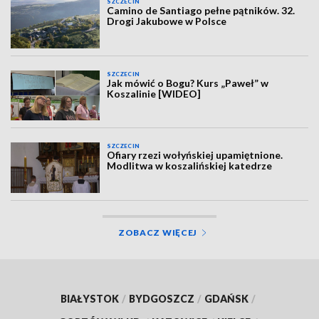
SZCZECIN
Camino de Santiago pełne pątników. 32.
Drogi Jakubowe w Polsce
SZCZECIN
Jak mówić o Bogu? Kurs „Paweł” w
Koszalinie [WIDEO]
SZCZECIN
Ofiary rzezi wołyńskiej upamiętnione.
Modlitwa w koszalińskiej katedrze
ZOBACZ WIĘCEJ
BIAŁYSTOK
/
BYDGOSZCZ
/
GDAŃSK
/