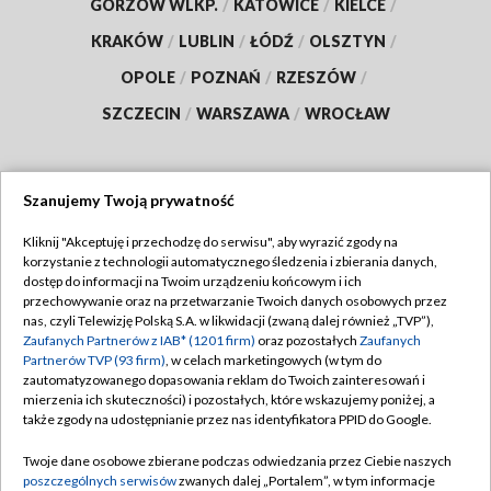
GORZÓW WLKP.
/
KATOWICE
/
KIELCE
/
KRAKÓW
/
LUBLIN
/
ŁÓDŹ
/
OLSZTYN
/
OPOLE
/
POZNAŃ
/
RZESZÓW
/
SZCZECIN
/
WARSZAWA
/
WROCŁAW
Szanujemy Twoją prywatność
Dołącz do nas:
Kliknij "Akceptuję i przechodzę do serwisu", aby wyrazić zgody na
korzystanie z technologii automatycznego śledzenia i zbierania danych,
TVP
dostęp do informacji na Twoim urządzeniu końcowym i ich
Abonament TVP
przechowywanie oraz na przetwarzanie Twoich danych osobowych przez
Regulamin TVP
nas, czyli Telewizję Polską S.A. w likwidacji (zwaną dalej również „TVP”),
Emisja w TVP
Polityka prywatności
Zaufanych Partnerów z IAB* (1201 firm)
oraz pozostałych
Zaufanych
Partnerów TVP (93 firm)
, w celach marketingowych (w tym do
Centrum informacji TVP
Moje zgody
zautomatyzowanego dopasowania reklam do Twoich zainteresowań i
mierzenia ich skuteczności) i pozostałych, które wskazujemy poniżej, a
Naziemna Telewizja Cyfrowa
Pomoc
także zgody na udostępnianie przez nas identyfikatora PPID do Google.
Sklep TVP
Biuro reklamy
Twoje dane osobowe zbierane podczas odwiedzania przez Ciebie naszych
Rada Programowa
Kontakt
poszczególnych serwisów
zwanych dalej „Portalem”, w tym informacje