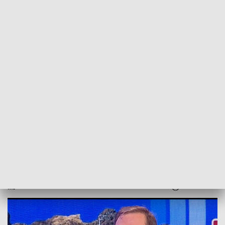
POWRÓT DO
SZCZECIN
TVP REGIONY
Przed adwentem. Rozmowa z ks.
Maciejem Szmucem [WIDEO]
2021-11-27
ms