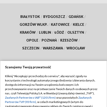
BIAŁYSTOK
/
BYDGOSZCZ
/
GDAŃSK
/
GORZÓW WLKP.
/
KATOWICE
/
KIELCE
/
KRAKÓW
/
LUBLIN
/
ŁÓDŹ
/
OLSZTYN
/
OPOLE
/
POZNAŃ
/
RZESZÓW
/
SZCZECIN
/
WARSZAWA
/
WROCŁAW
Szanujemy Twoją prywatność
Dołącz do nas:
Kliknij "Akceptuję i przechodzę do serwisu", aby wyrazić zgody na
korzystanie z technologii automatycznego śledzenia i zbierania danych,
TVP
dostęp do informacji na Twoim urządzeniu końcowym i ich
Abonament TVP
przechowywanie oraz na przetwarzanie Twoich danych osobowych przez
Regulamin TVP
nas, czyli Telewizję Polską S.A. w likwidacji (zwaną dalej również „TVP”),
Emisja w TVP
Polityka prywatności
Zaufanych Partnerów z IAB* (1201 firm)
oraz pozostałych
Zaufanych
Partnerów TVP (93 firm)
, w celach marketingowych (w tym do
Centrum informacji TVP
Moje zgody
zautomatyzowanego dopasowania reklam do Twoich zainteresowań i