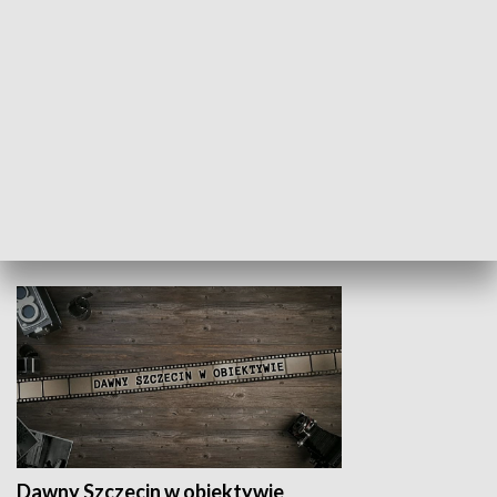
Z indeksem w ręku
Droga po suk
HISTORIA
Dawny Szczecin w obiektywie