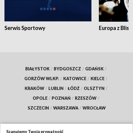
Serwis Sportowy
Europa z Blisk
BIAŁYSTOK
/
BYDGOSZCZ
/
GDAŃSK
/
GORZÓW WLKP.
/
KATOWICE
/
KIELCE
/
KRAKÓW
/
LUBLIN
/
ŁÓDŹ
/
OLSZTYN
/
OPOLE
/
POZNAŃ
/
RZESZÓW
/
SZCZECIN
/
WARSZAWA
/
WROCŁAW
Szanujemy Twoją prywatność