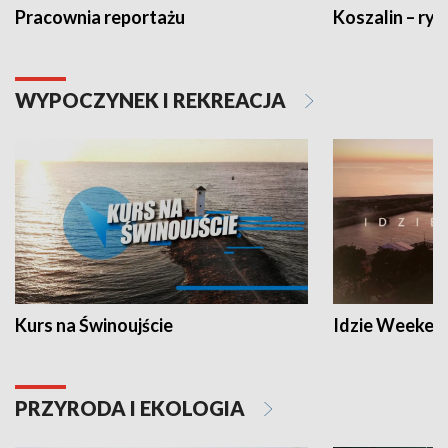
Pracownia reportażu
Koszalin – ryt
WYPOCZYNEK I REKREACJA
Kurs na Świnoujście
Idzie Weeken
PRZYRODA I EKOLOGIA