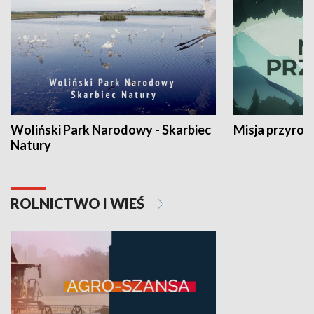
Woliński Park Narodowy - Skarbiec
Misja przyrod
Natury
ROLNICTWO I WIEŚ