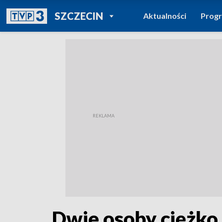
POWRÓT DO
SZCZECIN
Aktualności
Prog
TVP REGIONY
Dwie osoby ciężko 