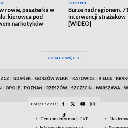
IN
SZCZECIN
w rowie, pasażerka w
Burze nad regionem. 7
alu, kierowca pod
interwencji strażaków
wem narkotyków
[WIDEO]
ZOBACZ WIĘCEJ
SZCZ
/
GDAŃSK
/
GORZÓW WLKP.
/
KATOWICE
/
KIELCE
/
KRA
N
/
OPOLE
/
POZNAŃ
/
RZESZÓW
/
SZCZECIN
/
WARSZAWA
/
W
Dołącz do nas:
Centrum informacji TVP
Naziemna
Informacje o nadawcy
Program d