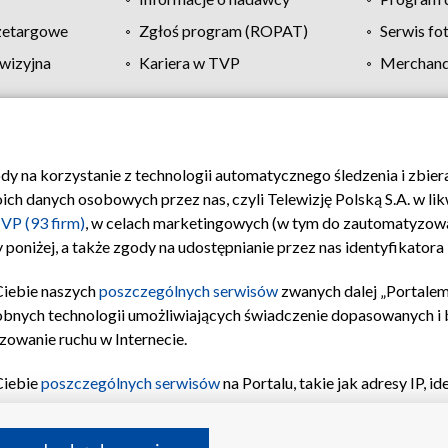
zetargowe
Zgłoś program (ROPAT)
Serwis fo
wizyjna
Kariera w TVP
Merchandi
Polityka prywatności
Moje zgody
Pomoc
Biuro re
ody na korzystanie z technologii automatycznego śledzenia i zbie
 danych osobowych przez nas, czyli Telewizję Polską S.A. w likw
VP (93 firm)
, w celach marketingowych (w tym do zautomatyzow
 poniżej, a także zgody na udostępnianie przez nas identyfikator
Ciebie naszych
poszczególnych serwisów
zwanych dalej „Portalem
obnych technologii umożliwiających świadczenie dopasowanych i be
zowanie ruchu w Internecie.
Ciebie
poszczególnych serwisów
na Portalu, takie jak adresy IP, 
sach Portalu czy historia odwiedzin będą przetwarzane przez TV
ji: przechowywania informacji na urządzeniu lub dostęp do nich,
©2026 Telewizja Polska S.A. w likwidacji