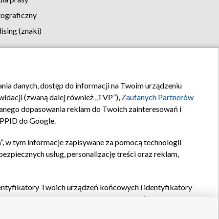
tograficzny
sing (znaki)
klamy
Kontakt
rania danych, dostęp do informacji na Twoim urządzeniu
idacji (zwaną dalej również „TVP”),
Zaufanych Partnerów
anego dopasowania reklam do Twoich zainteresowań i
a PPID do Google.
”, w tym informacje zapisywane za pomocą technologii
zpiecznych usług, personalizację treści oraz reklam,
identyfikatory Twoich urządzeń końcowych i identyfikatory
P,
Zaufanych Partnerów z IAB
oraz pozostałych
Zaufanych
 wyboru podstawowych reklam, wyboru spersonalizowanych