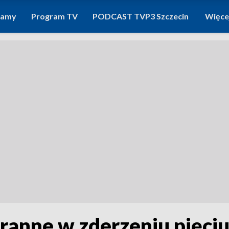
ramy
Program TV
PODCAST TVP3 Szczecin
Więce
ranne w zderzeniu pięci