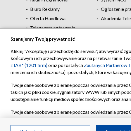
Biuro Reklamy
Ogłoszenie pr
Oferta Handlowa
Akademia Tele
Telegazeta ogłoszenia
Szanujemy Twoją prywatność
Regulamin TVP
Kliknij "Akceptuję i przechodzę do serwisu", aby wyrazić zg
końcowym i ich przechowywanie oraz na przetwarzanie Twoich
z IAB* (1201 firm)
oraz pozostałych
Zaufanych Partnerów T
mierzenia ich skuteczności) i pozostałych, które wskazujemy
Twoje dane osobowe zbierane podczas odwiedzania przez 
takich jak: pliki cookie, sygnalizatory WWW lub innych pod
udostępnianie funkcji mediów społecznościowych oraz anali
Twoje dane osobowe zbierane podczas odwiedzania przez 
plików cookie, informacje o Twoich wyszukiwaniach w serwi
Partnerów TVP
dla realizacji następujących celów i funkc