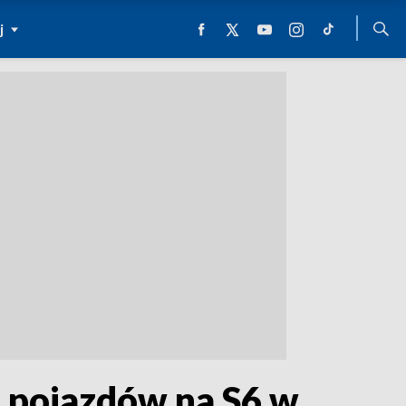
j
u pojazdów na S6 w