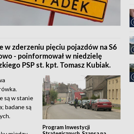
e w zderzeniu pięciu pojazdów na S6
owo - poinformował w niedzielę
iego PSP st. kpt. Tomasz Kubiak.
wa
rówka.
 są w stanie
a; badane są
ych.
Program Inwestycji
Strategicznych. Szansa na
nku między