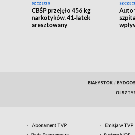
SZCZECIN
SZCZEC
CBŚP przejęło 456 kg
Auto 
narkotyków. 41‑latek
szpit
aresztowany
wpły
BIAŁYSTOK
/
BYDGO
OLSZTY
Abonament TVP
Emisja w TVP
Rada Programowa
System NOS