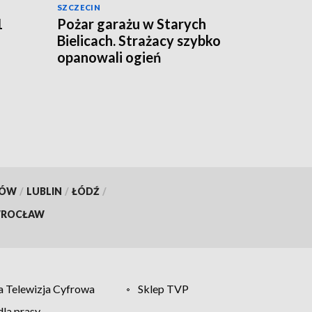
SZCZECIN
1
Pożar garażu w Starych
Bielicach. Strażacy szybko
opanowali ogień
KÓW
/
LUBLIN
/
ŁÓDŹ
/
ROCŁAW
 Telewizja Cyfrowa
Sklep TVP
la prasy