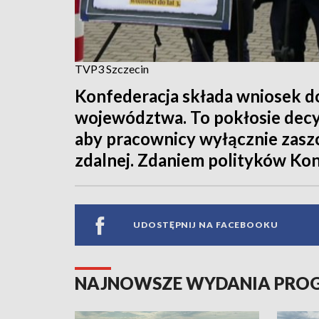
TVP3 Szczecin
Konfederacja składa wniosek d
województwa. To pokłosie decyz
aby pracownicy wyłącznie zaszc
zdalnej. Zdaniem polityków Konf
UDOSTĘPNIJ NA FACEBOOKU
NAJNOWSZE WYDANIA PR