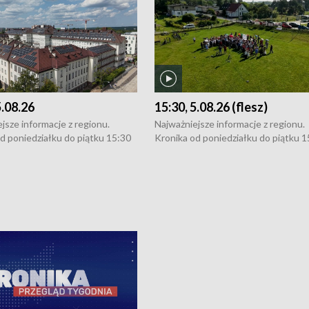
5.08.26
15:30, 5.08.26 (flesz)
jsze informacje z regionu.
Najważniejsze informacje z regionu.
d poniedziałku do piątku 15:30
Kronika od poniedziałku do piątku 1
16:30 (+ rozmowa), 18:30, 21:30.
(flesz), 16:30 (+ rozmowa), 18:30, 21
y i święta 15:30 i 16:30
W weekendy i święta 15:30 i 16:30
8:30 i 21:30. Dziennikarze czekają
(flesz), 18:30 i 21:30. Dziennikarze c
a zgłoszenia: Szczecin - tel. 91-
na Państwa zgłoszenia: Szczecin - te
0, Koszalin - tel. 94-34-50-054,
4 8-10-400, Koszalin - tel. 94-34-50
ronika@tvp.pl.
e-mail: kronika@tvp.pl.