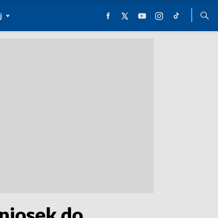
j
wniosek do