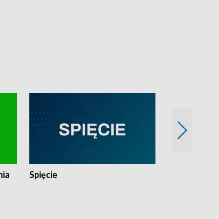
nia
Spięcie
Niedziałkow