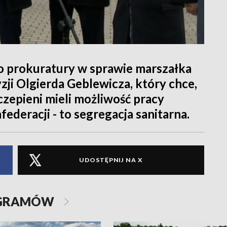
o prokuratury w sprawie marszałka
ji Olgierda Geblewicza, który chce,
zepieni mieli możliwość pracy
ederacji - to segregacja sanitarna.
UDOSTĘPNIJ NA X
OGRAMÓW