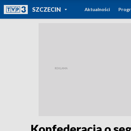
POWRÓT DO
SZCZECIN
Aktualności
Prog
TVP REGIONY
Konfederacja o seg