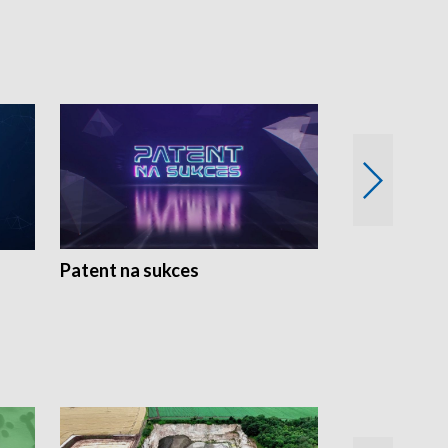
Patent na sukces
Rolnictwo w 