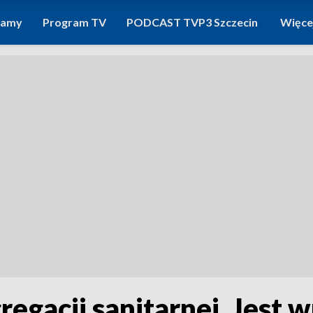
ramy
Program TV
PODCAST TVP3 Szczecin
Więce
regacji sanitarnej. Jest 