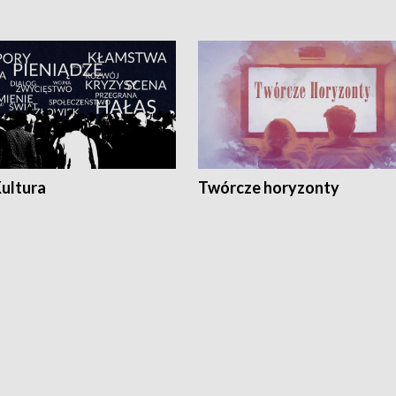
Kultura
Twórcze horyzonty