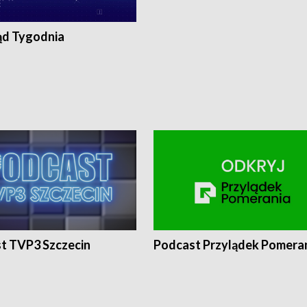
ąd Tygodnia
t TVP3 Szczecin
Podcast Przylądek Pomera