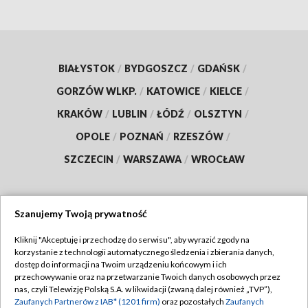
BIAŁYSTOK
/
BYDGOSZCZ
/
GDAŃSK
/
GORZÓW WLKP.
/
KATOWICE
/
KIELCE
/
KRAKÓW
/
LUBLIN
/
ŁÓDŹ
/
OLSZTYN
/
OPOLE
/
POZNAŃ
/
RZESZÓW
/
SZCZECIN
/
WARSZAWA
/
WROCŁAW
Szanujemy Twoją prywatność
Dołącz do nas:
Kliknij "Akceptuję i przechodzę do serwisu", aby wyrazić zgody na
korzystanie z technologii automatycznego śledzenia i zbierania danych,
TVP
dostęp do informacji na Twoim urządzeniu końcowym i ich
Abonament TVP
przechowywanie oraz na przetwarzanie Twoich danych osobowych przez
Regulamin TVP
nas, czyli Telewizję Polską S.A. w likwidacji (zwaną dalej również „TVP”),
Emisja w TVP
Polityka prywatności
Zaufanych Partnerów z IAB* (1201 firm)
oraz pozostałych
Zaufanych