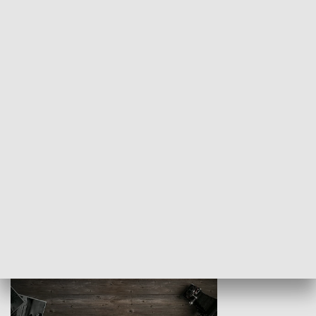
Z indeksem w ręku
Droga po suk
HISTORIA