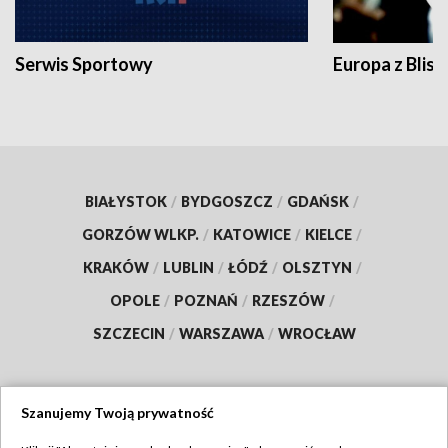
Serwis Sportowy
Europa z Blisk
BIAŁYSTOK
/
BYDGOSZCZ
/
GDAŃSK
/
GORZÓW WLKP.
/
KATOWICE
/
KIELCE
/
KRAKÓW
/
LUBLIN
/
ŁÓDŹ
/
OLSZTYN
/
OPOLE
/
POZNAŃ
/
RZESZÓW
/
SZCZECIN
/
WARSZAWA
/
WROCŁAW
Szanujemy Twoją prywatność
Dołącz do nas: