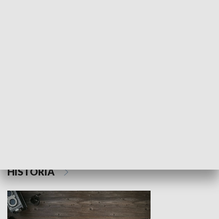
NAUKA I EDUKACJA
Z indeksem w ręku
Droga po suk
HISTORIA