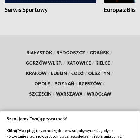
Serwis Sportowy
Europa z Blisk
BIAŁYSTOK
/
BYDGOSZCZ
/
GDAŃSK
/
GORZÓW WLKP.
/
KATOWICE
/
KIELCE
/
KRAKÓW
/
LUBLIN
/
ŁÓDŹ
/
OLSZTYN
/
OPOLE
/
POZNAŃ
/
RZESZÓW
/
SZCZECIN
/
WARSZAWA
/
WROCŁAW
Szanujemy Twoją prywatność
Dołącz do nas:
Kliknij "Akceptuję i przechodzę do serwisu", aby wyrazić zgody na
korzystanie z technologii automatycznego śledzenia i zbierania danych,
TVP