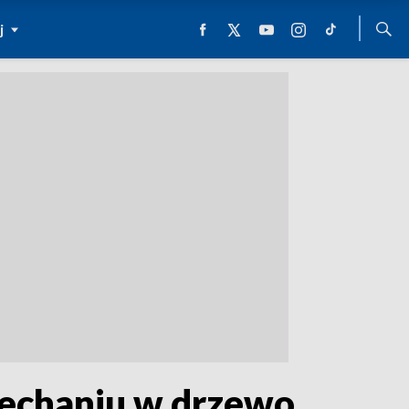
j
jechaniu w drzewo