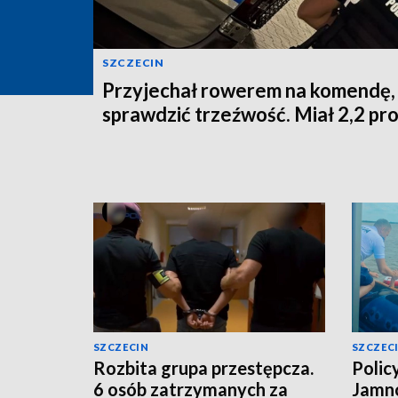
SZCZECIN
Przyjechał rowerem na komendę,
sprawdzić trzeźwość. Miał 2,2 pr
SZCZECIN
SZCZEC
Rozbita grupa przestępcza.
Polic
6 osób zatrzymanych za
Jamno