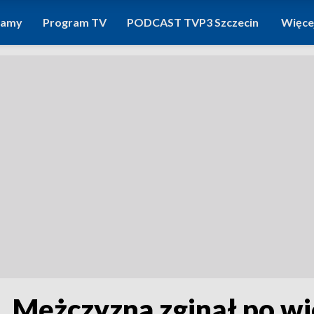
ramy
Program TV
PODCAST TVP3 Szczecin
Więce
e. Mężczyzna zginął po w