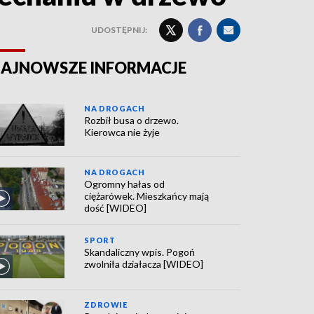
UDOSTĘPNIJ:
AJNOWSZE INFORMACJE
NA DROGACH
Rozbił busa o drzewo.
Kierowca nie żyje
NA DROGACH
Ogromny hałas od
ciężarówek. Mieszkańcy mają
dość [WIDEO]
SPORT
Skandaliczny wpis. Pogoń
zwolniła działacza [WIDEO]
ZDROWIE