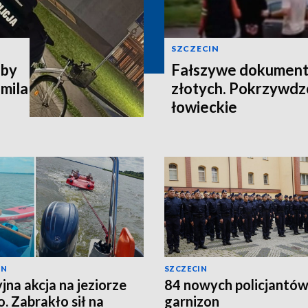
SZCZECIN
 by
Fałszywe dokumenty 
omila
złotych. Pokrzywdz
łowieckie
IN
SZCZECIN
yjna akcja na jeziorze
84 nowych policjantów 
. Zabrakło sił na
garnizon