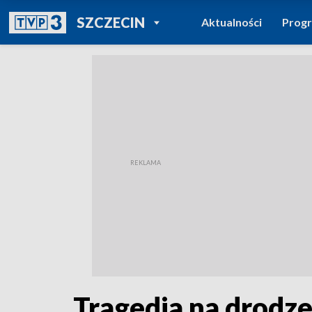
POWRÓT DO
SZCZECIN
Aktualności
Prog
TVP REGIONY
Tragedia na drodz