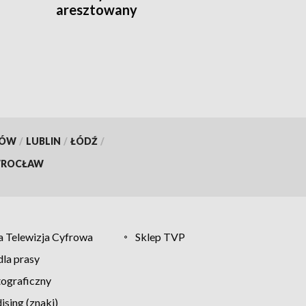
aresztowany
KÓW
/
LUBLIN
/
ŁÓDŹ
/
ROCŁAW
 Telewizja Cyfrowa
Sklep TVP
la prasy
tograficzny
sing (znaki)