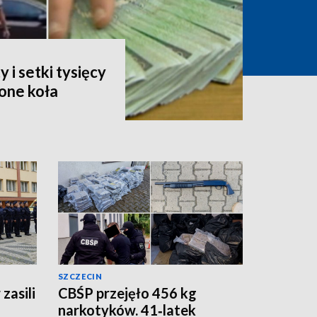
i setki tysięcy
one koła
SZCZECIN
zasili
CBŚP przejęło 456 kg
narkotyków. 41‑latek