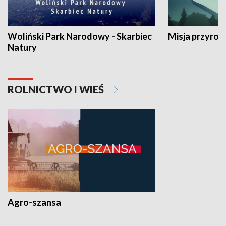
Woliński Park Narodowy - Skarbiec
Misja przyrod
Natury
ROLNICTWO I WIEŚ
Agro-szansa