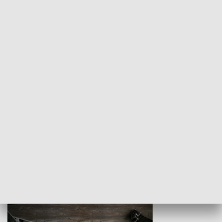
Z indeksem w ręku
Droga po suk
HISTORIA