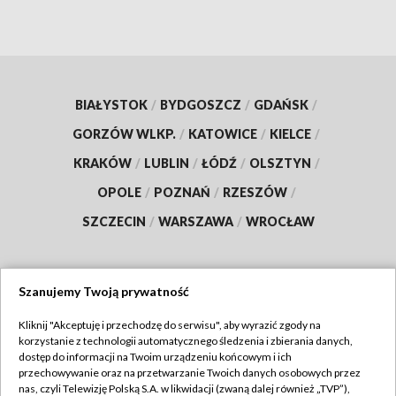
BIAŁYSTOK
/
BYDGOSZCZ
/
GDAŃSK
/
GORZÓW WLKP.
/
KATOWICE
/
KIELCE
/
KRAKÓW
/
LUBLIN
/
ŁÓDŹ
/
OLSZTYN
/
OPOLE
/
POZNAŃ
/
RZESZÓW
/
SZCZECIN
/
WARSZAWA
/
WROCŁAW
Szanujemy Twoją prywatność
Dołącz do nas:
Kliknij "Akceptuję i przechodzę do serwisu", aby wyrazić zgody na
korzystanie z technologii automatycznego śledzenia i zbierania danych,
TVP
dostęp do informacji na Twoim urządzeniu końcowym i ich
Abonament TVP
przechowywanie oraz na przetwarzanie Twoich danych osobowych przez
Regulamin TVP
nas, czyli Telewizję Polską S.A. w likwidacji (zwaną dalej również „TVP”),